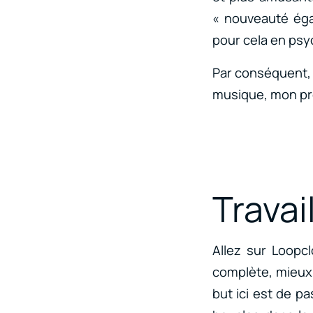
« nouveauté égal
pour cela en psyc
Par conséquent, 
musique, mon prem
Travai
Allez sur Loopc
complète, mieux c
but ici est de p