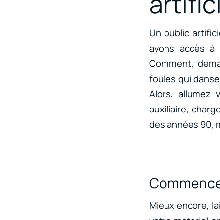
artific
Un public artific
avons accès à 
Comment, deman
foules qui dansen
Alors, allumez 
auxiliaire, char
des années 90, 
Commencez
Mieux encore, lai