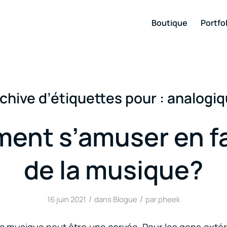
Boutique
Portfol
chive d’étiquettes pour :
analogi
ent s’amuser en fa
de la musique?
/
/
16 juin 2021
dans
Blogue
par
pheek
 la musique peut être une corvée. Pour les gens exté