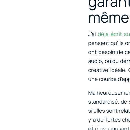
garan
même d
J’ai
déjà écrit s
pensent qu’ils on
ont besoin de ce
audio, ou du dern
créative idéale.
une courbe d’ap
Malheureusemen
standardisé, de
si elles sont re
y a de fortes ch
et plus amusante