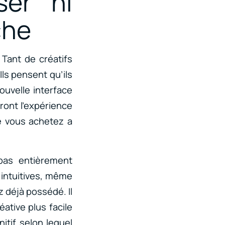
ser ni
che
 Tant de créatifs
Ils pensent qu’ils
ouvelle interface
uront l’expérience
ue vous achetez a
pas entièrement
intuitives, même
 déjà possédé. Il
ative plus facile
itif selon lequel