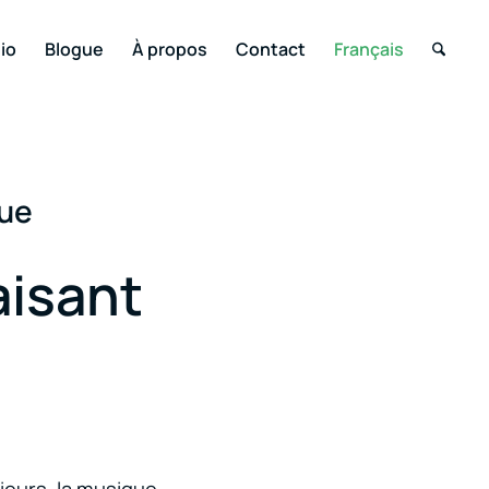
io
Blogue
À propos
Contact
Français
que
isant
rieurs, la musique