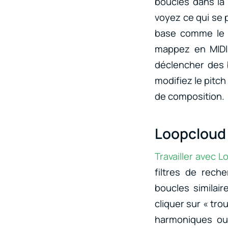
boucles dans la
voyez ce qui se 
base comme le de
mappez en MIDI
déclencher des b
modifiez le pitch
de composition.
Loopcloud 
Travailler avec 
filtres de rech
boucles similair
cliquer sur « tro
harmoniques ou 