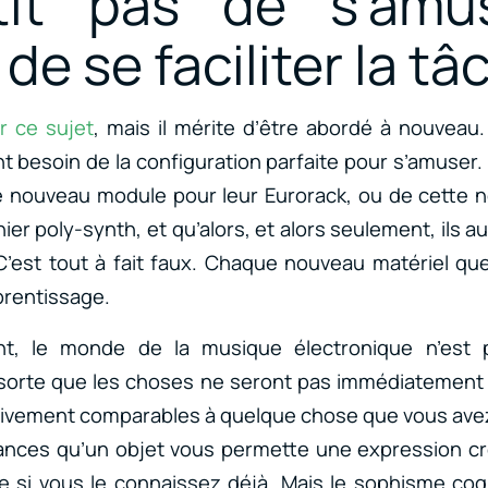
tit pas de s’amu
e se faciliter la tâ
ur ce sujet
,
mais il mérite d’être abordé à nouveau.
t besoin de la configuration parfaite pour s’amuser. 
 nouveau module pour leur Eurorack, ou de cette n
ier poly-synth, et qu’alors, et alors seulement, ils a
 C’est tout à fait faux. Chaque nouveau matériel q
prentissage.
t, le monde de la musique électronique n’est 
 sorte que les choses ne seront pas immédiatement 
lativement comparables à quelque chose que vous avez
ances qu’un objet vous permette une expression cré
 si vous le connaissez déjà. Mais le sophisme cogn