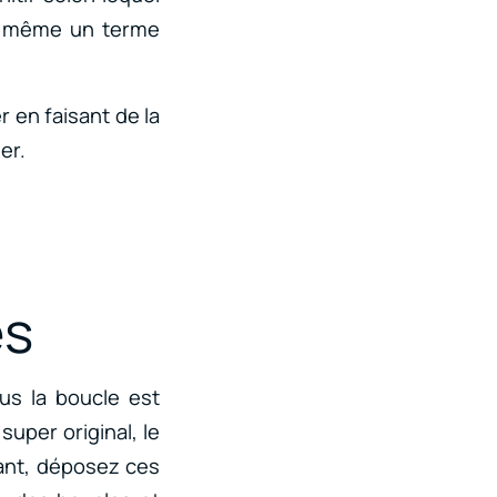
ste même un terme
 en faisant de la
er.
es
us la boucle est
super original, le
nant, déposez ces