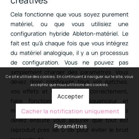
créatives
Cela fonctionne que vous soyez purement
matériel, ou que vous utilisiez une
configuration hybride Ableton-matériel. Le
fait est qu’à chaque fois que vous intégrez
du matériel analogique, il y a un processus
de configuration. Vous ne pouvez pas
simplement charger des paramètres. Vous
Ce site utilise des cookies. En continuant à naviguer sur le site, vous
devez donc configurer tous vos patches,
acceptez que nous utilisions des cookies.
vos effets et les bypasser correctement,
Accepter
faire fonctionner votre séquenceur et
mettre de l’ordre dans vos patterns. Vous
Cacher la notification uniquement
devez ensuite vous assurer que tout est
Paramètres
reproduit près de 0 dB pour éviter le bruit