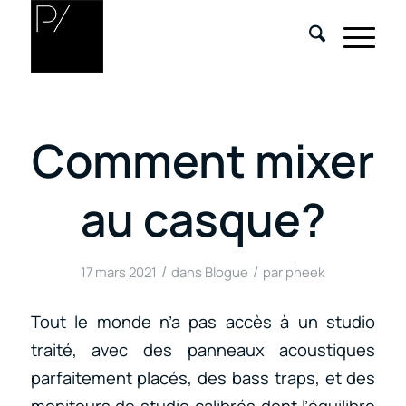
Comment mixer
au casque?
/
/
17 mars 2021
dans
Blogue
par
pheek
Tout le monde n’a pas accès à un studio
traité, avec des panneaux acoustiques
parfaitement placés, des bass traps, et des
moniteurs de studio calibrés dont l’équilibre