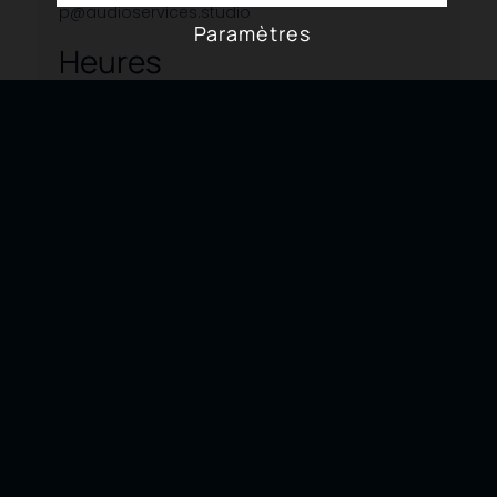
p@audioservices.studio
Paramètres
Heures
LUN-VEN 9:00AM - 5:00PM
SAM-DIM Fermé (sauf durant les retreates)
Remplissez le formulaire ci-dessous et nous
vous contacterons dès que possible!