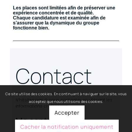
Les places sont limitées afin de préserver une
expérience concentrée et de qualité.
Chaque candidature est examinée afin de
s’assurer que la dynamique du groupe
fonctionne bien.
Contact
Nous serions ravis d’échanger avec vous.
Ce site utilise des cookies. En continuant à naviguer sur le site, vous
N’hésitez pas à nous contacter en utilisant les
acceptez que nous utilisions des cookies.
informations ci-dessous.
Accepter
Me contacter
Cacher la notification uniquement
514-756-3414