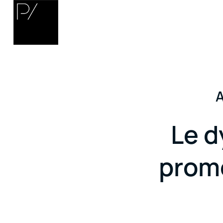
A
Le d
promo