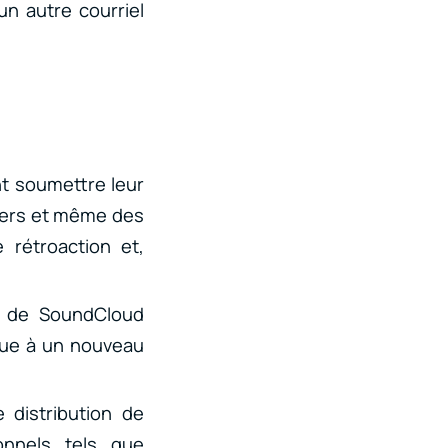
un autre courriel
nt soumettre leur
bers et même des
 rétroaction et,
s de SoundCloud
que à un nouveau
e distribution de
onnels tels que