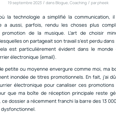
/
/
19 septembre 2023
dans
Blogue
,
Coaching
par
pheek
 la technologie a simplifié la communication, il
le a aussi, parfois, rendu les choses plus comp
a promotion de la musique. L’art de choisir min
squelles on partageait son travail s’est perdu dans 
ela est particulièrement évident dans le monde
rier électronique (email).
 de petite ou moyenne envergure comme moi, ma bo
ent inondée de titres promotionnels. En fait, j’ai d
urrier électronique pour canaliser ces promotions
our que ma boîte de réception principale reste gé
 ce dossier a récemment franchi la barre des 13 000
 dysfonctionnel.