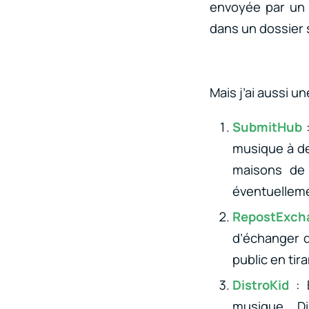
envoyée par un a
dans un dossier 
Mais j’ai aussi u
SubmitHub
musique à de
maisons de 
éventuelleme
RepostExc
d’échanger 
public en tira
DistroKid
: 
musique, Di