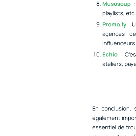
Musosoup
playlists, et
Promo.ly
: 
agences de
influenceurs 
Echio
: C’e
ateliers, pa
En conclusion, 
également import
essentiel de trou