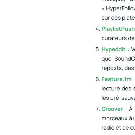
« HyperFollo
sur des plate
PlaylistPus
curateurs de 
Hypeddit
: 
que SoundCl
reposts, des
Feature.fm
lecture des 
les pré-sauv
Groover
: À
morceaux à u
radio et de c