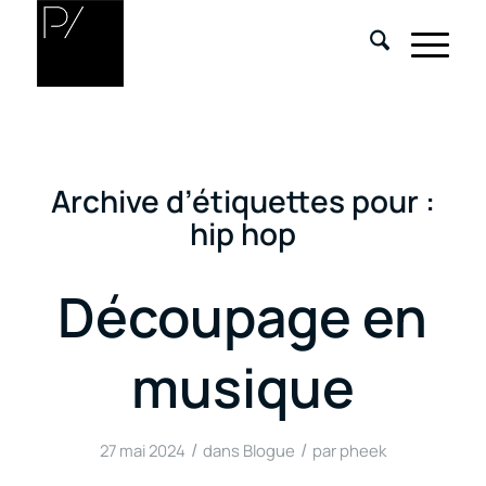
Archive d’étiquettes pour :
hip hop
Découpage en
musique
/
/
27 mai 2024
dans
Blogue
par
pheek