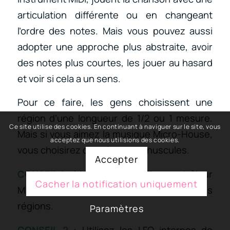
articulation différente ou en changeant
l’ordre des notes. Mais vous pouvez aussi
adopter une approche plus abstraite, avoir
des notes plus courtes, les jouer au hasard
et voir si cela a un sens.
Pour ce faire, les gens choisissent une
région d’une longueur de 1/2 ou 1 mesure.
Ce site utilise des cookies. En continuant à naviguer sur le site, vous
Mais si vous aimez la musique Micro-House,
acceptez que nous utilisions des cookies.
vous choisirez des régions minuscules.
Accepter
CONSEIL 1
: Munissez-vous d’un contrôleur
Cacher la notification uniquement
MIDI pour expérimenter la lecture des
régions.
Paramètres
CONSEIL 2
: Utilisez les LFO internes de