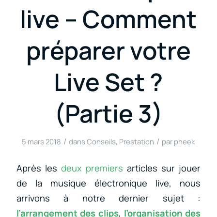
live – Comment
préparer votre
Live Set ?
(Partie 3)
/
/
5 mars 2018
dans
Conseils
,
Prestation
par
pheek
Après les
deux
premiers
articles sur jouer
de la musique électronique live, nous
arrivons à notre dernier sujet :
l’arrangement des clips
,
l’organisation des