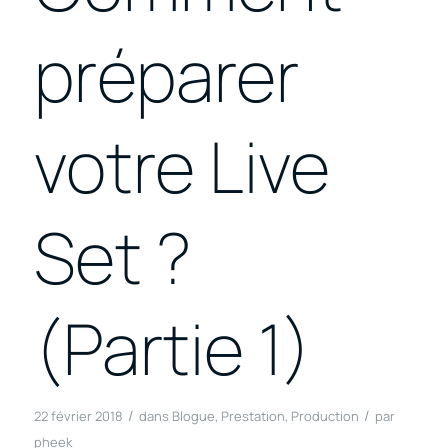
préparer
votre Live
Set ?
(Partie 1)
/
/
22 février 2018
dans
Blogue
,
Prestation
,
Production
par
pheek