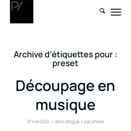
Archive d’étiquettes pour :
preset
Découpage en
musique
/
/
27 mai 2024
dans
Blogue
par
pheek