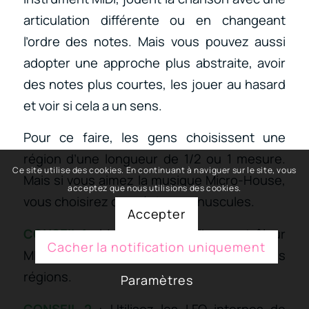
articulation différente ou en changeant
l’ordre des notes. Mais vous pouvez aussi
adopter une approche plus abstraite, avoir
des notes plus courtes, les jouer au hasard
et voir si cela a un sens.
Pour ce faire, les gens choisissent une
région d’une longueur de 1/2 ou 1 mesure.
Ce site utilise des cookies. En continuant à naviguer sur le site, vous
Mais si vous aimez la musique Micro-House,
acceptez que nous utilisions des cookies.
vous choisirez des régions minuscules.
Accepter
CONSEIL 1
: Munissez-vous d’un contrôleur
Cacher la notification uniquement
MIDI pour expérimenter la lecture des
régions.
Paramètres
CONSEIL 2
: Utilisez les LFO internes de