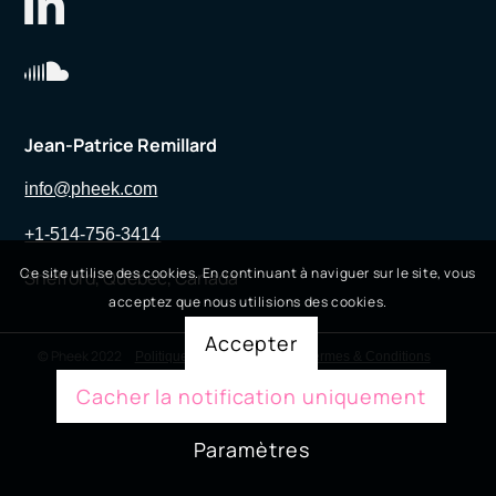
Jean-Patrice Remillard
info@pheek.com
+1-514-756-3414
Ce site utilise des cookies. En continuant à naviguer sur le site, vous
Shefford, Québec, Canada
acceptez que nous utilisions des cookies.
Accepter
© Pheek 2022
Politique de confidentialité
Termes & Conditions
Cacher la notification uniquement
Paramètres