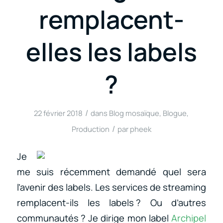
remplacent-
elles les labels
?
/
22 février 2018
dans
Blog mosaïque
,
Blogue
,
/
Production
par
pheek
Je
me suis récemment demandé quel sera
l’avenir des labels. Les services de streaming
remplacent-ils les labels ? Ou d’autres
communautés ? Je dirige mon label
Archipel