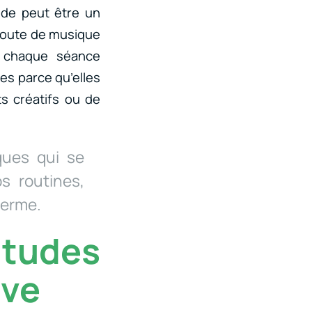
ude peut être un
écoute de musique
r chaque séance
es parce qu’elles
ts créatifs ou de
ues qui se
s routines,
terme.
itudes
ive