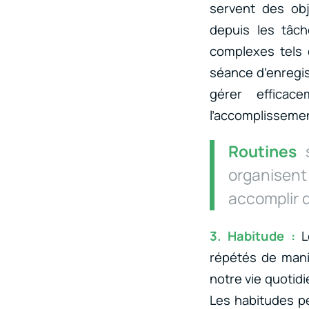
servent des obj
depuis les tâch
complexes tels 
séance d’enregis
gérer effica
l’accomplisseme
Routines
s
organisent
accomplir 
3. Habitude :
Le
répétés de mani
notre vie quotidi
Les habitudes pe