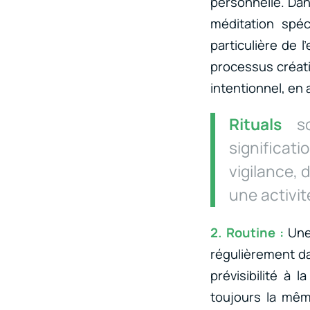
personnelle. Dan
méditation spéc
particulière de 
processus créatif
intentionnel, en 
Rituals
son
significat
vigilance, 
une activi
2. Routine :
Une 
régulièrement da
prévisibilité à 
toujours la même