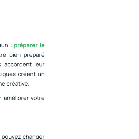
mmun :
préparer le
e bien préparé
s accordent leur
atiques créent un
ne créative.
 améliorer votre
us pouvez changer