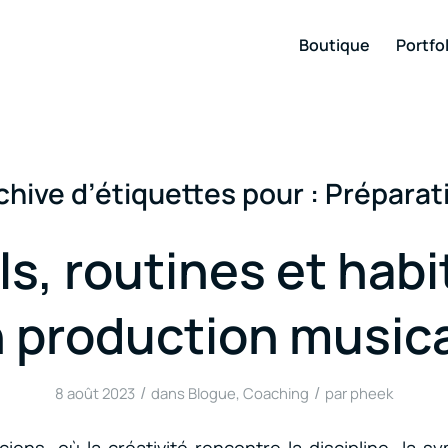
Boutique
Portfol
chive d’étiquettes pour :
Préparat
ls, routines et hab
 production music
/
/
8 août 2023
dans
Blogue
,
Coaching
par
pheek
iens, où la créativité rencontre la discipline, la 