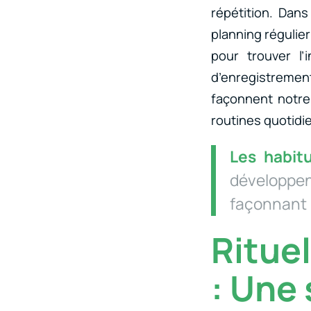
répétition. Dan
planning régulie
pour trouver l
d’enregistrement
façonnent notre 
routines quotidi
Les habit
développen
façonnant 
Ritue
: Une