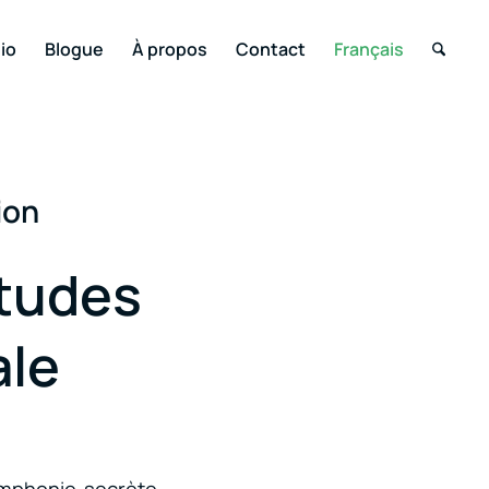
io
Blogue
À propos
Contact
Français
ion
itudes
ale
symphonie secrète