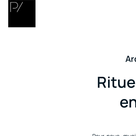
Ar
Ritue
en
Pour nous, music