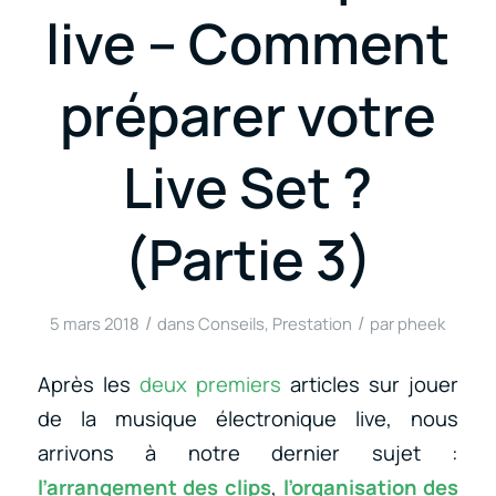
live – Comment
préparer votre
Live Set ?
(Partie 3)
/
/
5 mars 2018
dans
Conseils
,
Prestation
par
pheek
Après les
deux
premiers
articles sur jouer
de la musique électronique live, nous
arrivons à notre dernier sujet :
l’arrangement des clips
,
l’organisation des