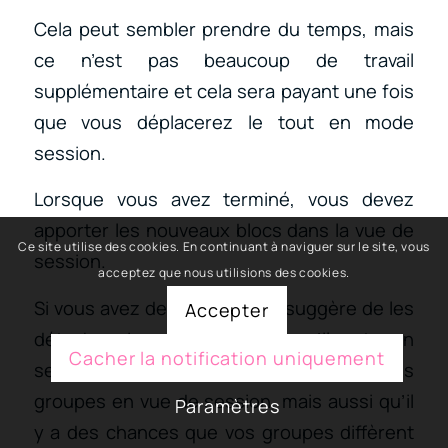
Cela peut sembler prendre du temps, mais
ce n’est pas beaucoup de travail
supplémentaire et cela sera payant une fois
que vous déplacerez le tout en mode
session.
Lorsque vous avez terminé, vous devez
apporter les nouveaux blocs dans la vue de
Ce site utilise des cookies. En continuant à naviguer sur le site, vous
session.
acceptez que nous utilisions des cookies.
Si vous avez des groupes, je suggère de les
Accepter
détacher. La raison en est qu’il est non
Cacher la notification uniquement
seulement peu pratique d’utiliser les
groupes en vue de session, mais aussi qu’il
Paramètres
y a des chances que vos groupes diffèrent