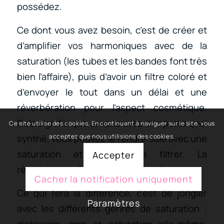
possédez.
Ce dont vous avez besoin, c’est de créer et
d’amplifier vos harmoniques avec de la
saturation (les tubes et les bandes font très
bien l’affaire), puis d’avoir un filtre coloré et
d’envoyer le tout dans un délai et une
réverbération pour l’aspect cosmétique.
Cela signifie que si vous avez n’importe quel
Ce site utilise des cookies. En continuant à naviguer sur le site, vous
synthé, vous pouvez le rendre sale avec une
acceptez que nous utilisions des cookies.
saturation et ensuite le filtrer. La
Accepter
réverbération fera alors son travail.
Cacher la notification uniquement
Ce qui fera la différence, c’est de jongler
Paramètres
avec les différents genres de saturation :
distorsion, amp et saturation elle-même.