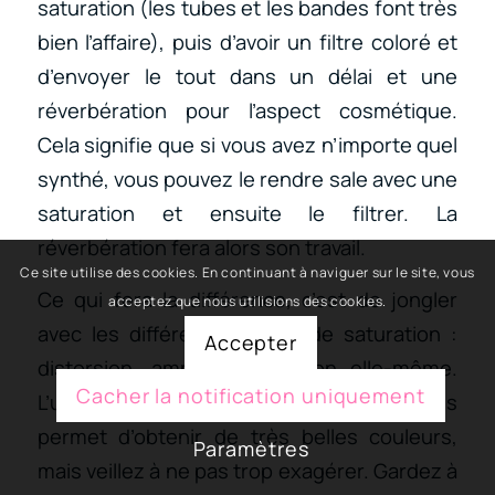
saturation (les tubes et les bandes font très
bien l’affaire), puis d’avoir un filtre coloré et
d’envoyer le tout dans un délai et une
réverbération pour l’aspect cosmétique.
Cela signifie que si vous avez n’importe quel
synthé, vous pouvez le rendre sale avec une
saturation et ensuite le filtrer. La
réverbération fera alors son travail.
Ce site utilise des cookies. En continuant à naviguer sur le site, vous
Ce qui fera la différence, c’est de jongler
acceptez que nous utilisions des cookies.
avec les différents genres de saturation :
Accepter
distorsion, amp et saturation elle-même.
Cacher la notification uniquement
L’utilisation d’une combinaison des trois
permet d’obtenir de très belles couleurs,
Paramètres
mais veillez à ne pas trop exagérer. Gardez à