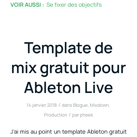
VOIR AUSSI :
Se fixer des objectifs
Template de
mix gratuit pour
Ableton Live
/
14 janvier 2018
dans
Blogue
,
Mixdown
,
/
Production
par
pheek
J’ai mis au point un template Ableton gratuit