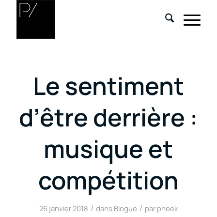
Le sentiment
d’être derrière :
musique et
compétition
/
/
26 janvier 2018
dans
Blogue
par
pheek