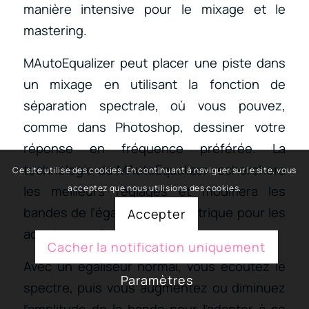
manière intensive pour le mixage et le
mastering.
MAutoEqualizer peut placer une piste dans
un mixage en utilisant la fonction de
séparation spectrale, où vous pouvez,
comme dans Photoshop, dessiner votre
réponse en fréquence préférée. La
technologie de MAutoEqualizer recherchera
Ce site utilise des cookies. En continuant à naviguer sur le site, vous
les meilleurs réglages et modifiera les
acceptez que nous utilisions des cookies.
bandes de l’égaliseur paramétrique pour les
Accepter
adapter au mieux.
Cacher la notification uniquement
Avec un égaliseur normal, vous écoutez le
Paramètres
spectre, puis vous augmentez ou diminuez
l’amplitude de la bande pour l’adapter à ce