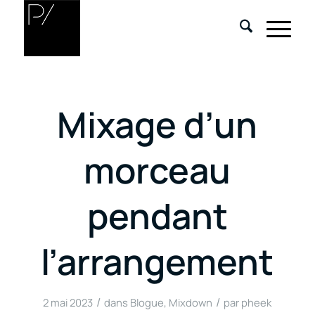
Mixage d’un
morceau
pendant
l’arrangement
/
/
2 mai 2023
dans
Blogue
,
Mixdown
par
pheek