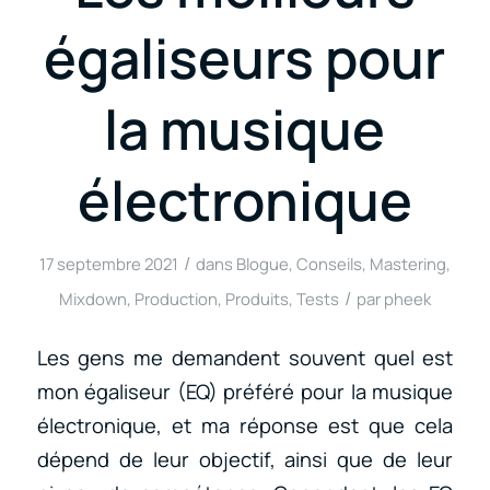
égaliseurs pour
la musique
électronique
/
17 septembre 2021
dans
Blogue
,
Conseils
,
Mastering
,
/
Mixdown
,
Production
,
Produits
,
Tests
par
pheek
Les gens me demandent souvent quel est
mon égaliseur (EQ) préféré pour la musique
électronique, et ma réponse est que cela
dépend de leur objectif, ainsi que de leur