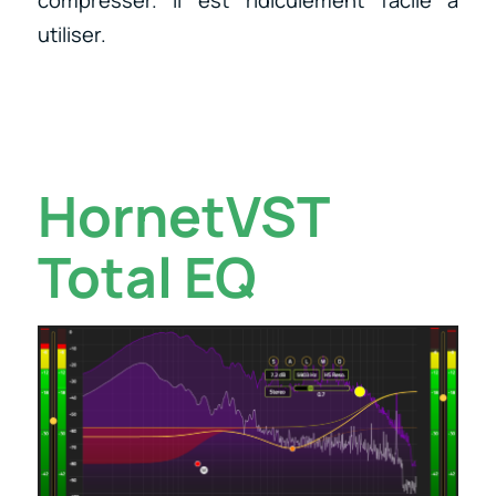
utiliser.
HornetVST
Total EQ