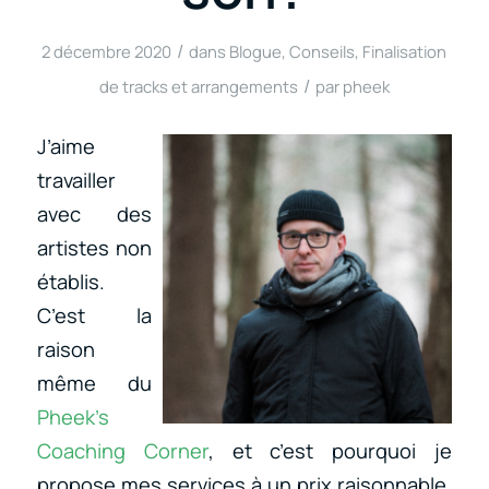
/
2 décembre 2020
dans
Blogue
,
Conseils
,
Finalisation
/
de tracks et arrangements
par
pheek
J’aime
travailler
avec des
artistes non
établis.
C’est la
raison
même du
Pheek’s
Coaching Corner
,
et c’est pourquoi je
propose mes services à un prix raisonnable.