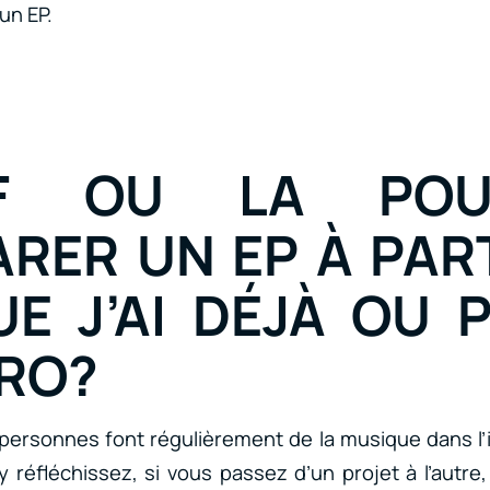
un EP.
UF OU LA POU
RER UN EP À PAR
E J’AI DÉJÀ OU 
ÉRO?
rsonnes font régulièrement de la musique dans l’i
 y réfléchissez, si vous passez d’un projet à l’autre