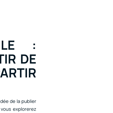
LE :
TIR DE
PARTIR
dée de la publier
, vous explorerez