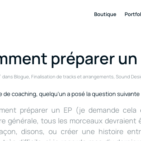
Boutique
Portfol
ment préparer un
/
dans
Blogue
,
Finalisation de tracks et arrangements
,
Sound Desi
de coaching, quelqu’un a posé la question suivante 
mment préparer un EP (je demande cela
re générale, tous les morceaux devraient ê
çon, disons, ou créer une histoire ent