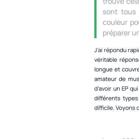
trouve cela 
sont tous 
couleur p
préparer u
J’ai répondu rapi
véritable répon
longue et couvr
amateur de musiq
d’avoir un EP qui 
différents types
difficile. Voyons