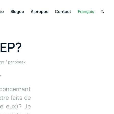
io
Blogue
À propos
Contact
Français
 EP?
/
gn
par
pheek
:
 concernant
tre faits de
re eux)? Je