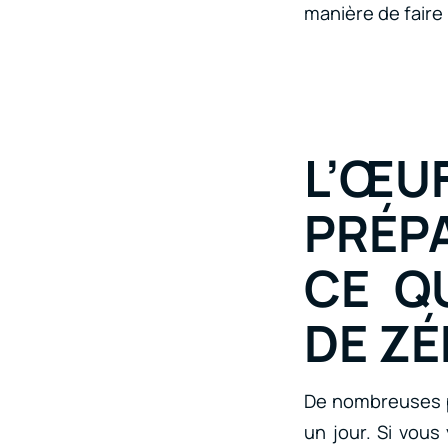
manière de faire 
L’Œ
PRÉPA
CE QU
DE Z
De nombreuses pe
un jour. Si vous