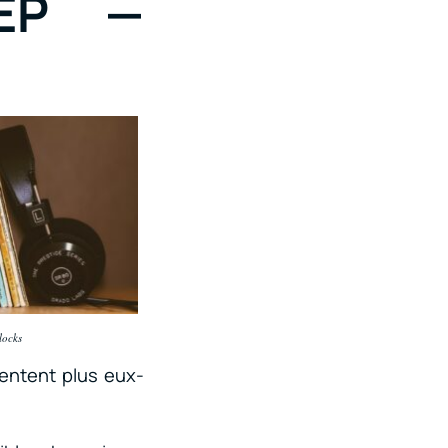
 EP —
locks
sentent plus eux-