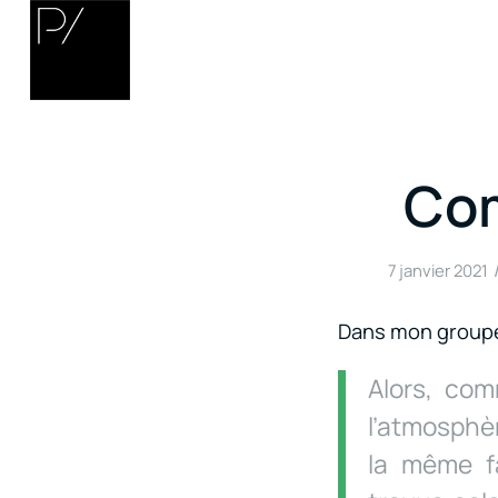
Com
7 janvier 2021
Dans mon groupe 
Alors, co
l’atmosphè
la même fa