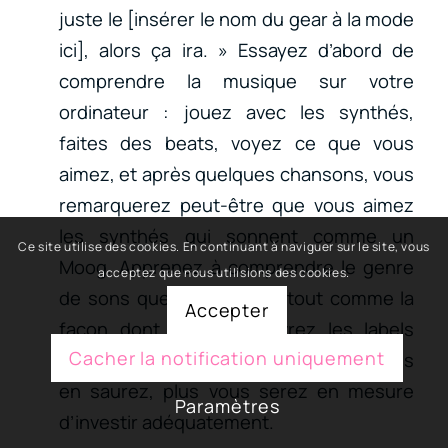
juste le [insérer le nom du gear à la mode
ici], alors ça ira. » Essayez d’abord de
comprendre la musique sur votre
ordinateur : jouez avec les synthés,
faites des beats, voyez ce que vous
aimez, et après quelques chansons, vous
remarquerez peut-être que vous aimez
les synthés qui sonnent comme un
Ce site utilise des cookies. En continuant à naviguer sur le site, vous
Moog. Apprenez à comprendre le genre
acceptez que nous utilisions des cookies.
de sons que vous aimez, tout comme la
Accepter
façon dont vous découvrez les labels
Cacher la notification uniquement
avec lesquels un artiste sort. Plus vous
en saurez, plus vous serez en mesure
Paramètres
d’investir adéquatement.