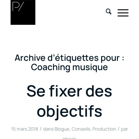
Archive d’étiquettes pour :
Coaching musique
Se fixer des
objectifs
/
/
15 mars 2018
dans
Blogue
,
Conseils
,
Production
par
pheek