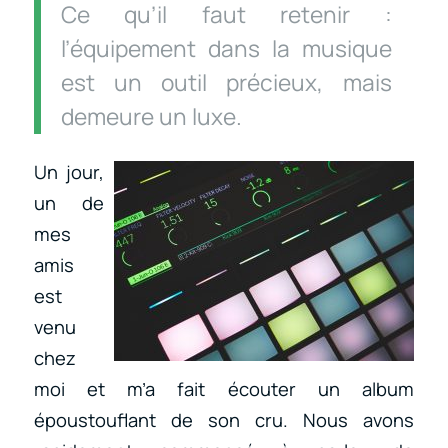
Ce qu’il faut retenir :
l’équipement dans la musique
est un outil précieux, mais
demeure un luxe.
Un jour,
un de
mes
amis
est
venu
chez
moi et m’a fait écouter un album
époustouflant de son cru. Nous avons