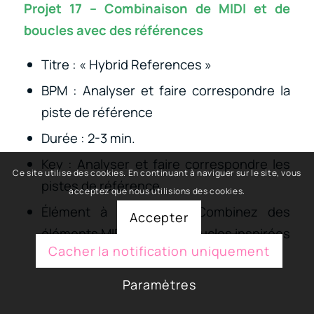
Projet 17 – Combinaison de MIDI et de
boucles avec des références
Titre : « Hybrid References »
BPM : Analyser et faire correspondre la
piste de référence
Durée : 2-3 min.
Key : Analyser et faire correspondre les
Ce site utilise des cookies. En continuant à naviguer sur le site, vous
pistes de référence
acceptez que nous utilisions des cookies.
Élément à pratiquer : Combinez des
Accepter
éléments MIDI avec des boucles inspirées
Cacher la notification uniquement
par la basse du morceau de référence.
Paramètres