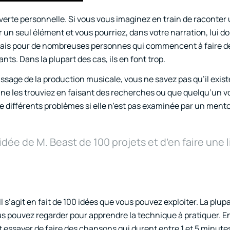
erte personnelle. Si vous vous imaginez en train de raconter 
 un seul élément et vous pourriez, dans votre narration, lui d
mais pour de nombreuses personnes qui commencent à faire de
ts. Dans la plupart des cas, ils en font trop.
ssage de la production musicale, vous ne savez pas qu’il exist
e les trouviez en faisant des recherches ou que quelqu’un vo
 différents problèmes si elle n’est pas examinée par un ment
idée de M. Beast de 100 projets et d’en faire une l
Il s’agit en fait de 100 idées que vous pouvez exploiter. La plup
 pouvez regarder pour apprendre la technique à pratiquer. En
t essayer de faire des chansons qui durent entre 1 et 5 minutes.