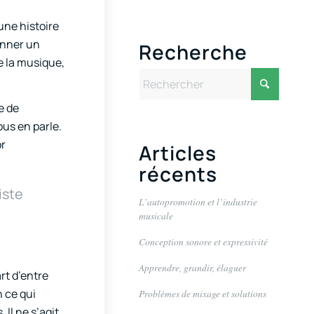
une histoire
onner un
Recherche
 la musique,
e de
us en parle.
or
Articles
récents
iste
L’autopromotion et l’industrie
musicale
Conception sonore et expressivité
Apprendre, grandir, élaguer
art d’entre
 ce qui
Problèmes de mixage et solutions
 Il ne s’agit