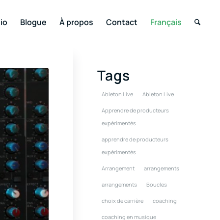
io
Blogue
À propos
Contact
Français
Tags
Ableton Live
Ableton Live
Apprendre de producteurs
expérimentés
apprendre de producteurs
expérimentés
Arrangement
arrangements
arrangements
Boucles
choix de carrière
coaching
coaching en musique