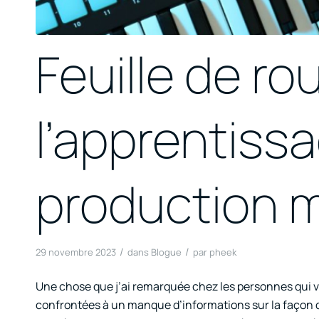
Feuille de ro
l’apprentissa
production 
/
/
29 novembre 2023
dans
Blogue
par
pheek
Une chose que j’ai remarquée chez les personnes qui ve
confrontées à un manque d’informations sur la façon 