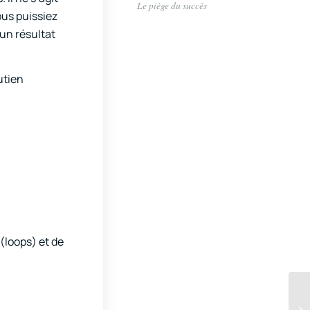
Le piège du succès
ous puissiez
 un résultat
utien
(loops) et de