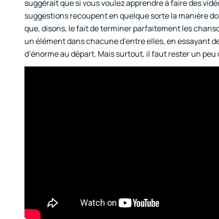
suggérait que si vous voulez apprendre à faire des vid
suggestions recoupent en quelque sorte la manière dont
que, disons, le fait de terminer parfaitement les chanso
un élément dans chacune d’entre elles, en essayant de 
d’énorme au départ. Mais surtout, il faut rester un peu 