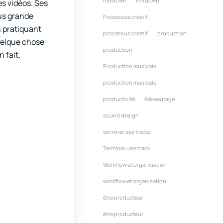
mixdown
mixdown
es vidéos. Ses
lus grande
Processus créatif
n pratiquant
processus créatif
production
quelque chose
production
 fait.
Production musicale
production musicale
productivité
Réseautage
sound design
terminer ses tracks
Terminer une track
Workflow et organisation
workflow et organisation
être producteur
être producteur