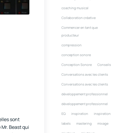
coaching musical
Collaboration créative
Commencer en tant que
producteur
compression
conception sonore
Conception Sonore
Conseils
Conversations avec les clients
Conversations avec les clients
développement professionnel
développement professionnel
EQ
inspiration
inspiration
elles sont
labels
mastering
mixage
Mr. Beast qui