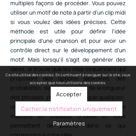
multiples façons de procéder. Vous pouvez
utiliser un motif de note à partir d’un clip midi
si vous voulez des idées précises. Cette
méthode est utile pour définir l’idée
principale d’une chanson et pour avoir un
contrôle direct sur le développement d’un
motif. Mais lorsqu’il s’agit de générer des
idées, je trouve que les step sequencers qui
Ce site utilise des cookies. En continuant à naviguer sur le site, vous
proposent des options aléatoires, des
acceptez que nous utilisions des cookies.
probabilités, des ajustements de la longueur
Accepter
des phrases, pour n’en citer que quelques-
uns, sont très utiles. Ils transforment votre
Cacher la notification uniquement
machine en créateur d’idées et vous
Paramètres
permettent de piocher dans ce qui
correspond à votre idée.