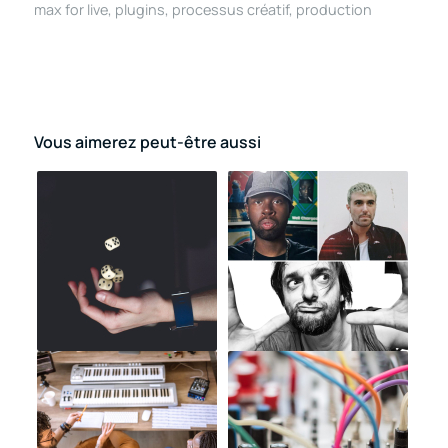
max for live
,
plugins
,
processus créatif
,
production
Vous aimerez peut-être aussi