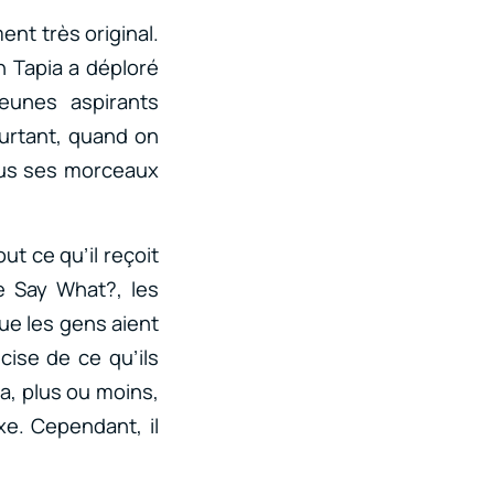
ment très original.
 Tapia a déploré
eunes aspirants
urtant, quand on
ous ses morceaux
ut ce qu’il reçoit
e Say What?, les
ue les gens aient
cise de ce qu’ils
ra, plus ou moins,
e. Cependant, il