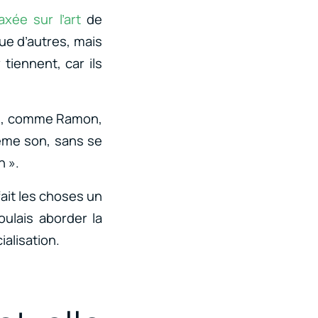
axée sur l’art
de
que d’autres, mais
tiennent, car ils
el, comme Ramon,
même son, sans se
n ».
ait les choses un
oulais aborder la
ialisation.