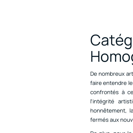
Cat
Homog
De nombreux artis
faire entendre le
confrontés à ce
l’intégrité art
honnêtement, la
fermés aux nouv