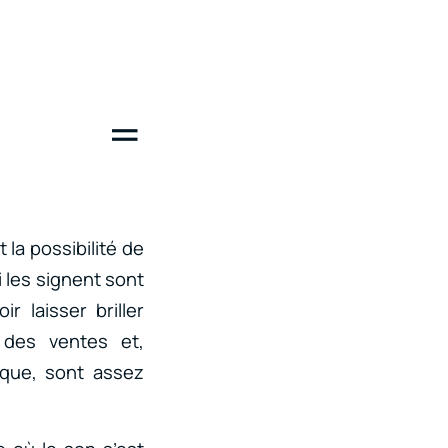
on =
 la possibilité de
i les signent sont
 laisser briller
e des ventes et,
ique, sont assez