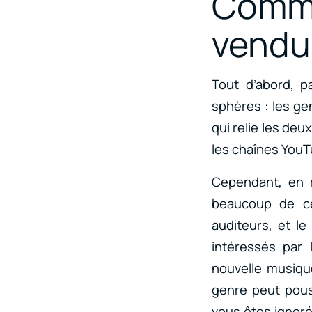
Comme
vendu
Tout d’abord, p
sphères : les ge
qui relie les deu
les chaînes YouTu
Cependant, en r
beaucoup de ces
auditeurs, et le
intéressés par 
nouvelle musiqu
genre peut pouss
vous êtes ignoré