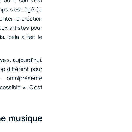
e où le son s’est
s s’est figé (la
iliter la création
aux artistes pour
, cela a fait le
ve », aujourd’hui,
op différent pour
te omniprésente
cessible ». C’est
une musique