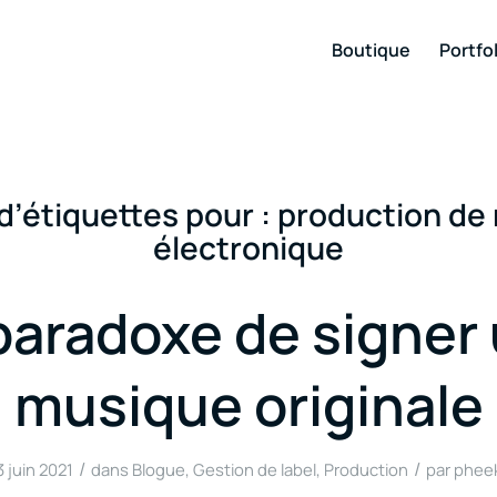
Boutique
Portfol
d’étiquettes pour :
production de
électronique
paradoxe de signer
musique originale
/
/
3 juin 2021
dans
Blogue
,
Gestion de label
,
Production
par
phee