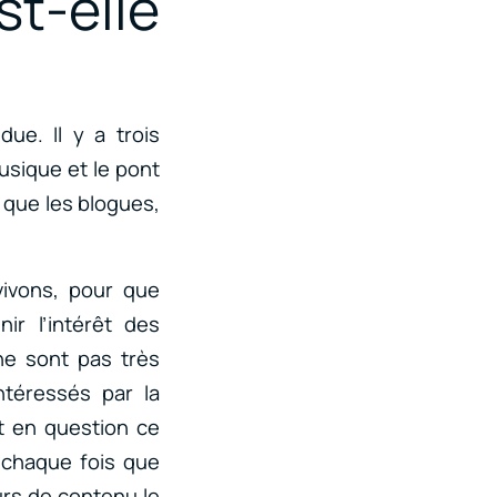
t-elle
ue. Il y a trois
usique et le pont
s que les blogues,
vivons, pour que
ir l’intérêt des
 ne sont pas très
ntéressés par la
t en question ce
t chaque fois que
urs de contenu le