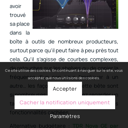
avoir
trouvé
sa place
dans la
boîte à outils de nombreux producteurs,
surtout parce qu’il peut faire à peu près tout
cela. Qu’il s’agisse de courbes complexes,
de retouches sur les shelves ou de copier la
Ce site utilise des cookies. En continuant à naviguer sur le site, vous
fréquence d’un son pour l’appliquer à un
acceptez que nous utilisions des cookies.
autre… les façons d’utiliser cette bête sont
Accepter
si nombreuses que vous devrez regarder un
Cacher la notification uniquement
tas de tutoriels pour en découvrir toutes les
fonctionnalités cachées.
Paramètres
Alternative budgétaire :
TDR Nova GE par