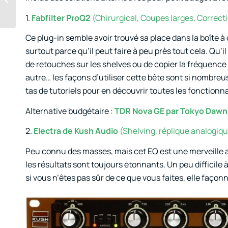
Profondeur et astuces
1.
Fabfilter ProQ2
(Chirurgical, Coupes larges, Correct
de mise en...
Ce plug-in semble avoir trouvé sa place dans la boîte 
surtout parce qu’il peut faire à peu près tout cela. Qu’
de retouches sur les shelves ou de copier la fréquence 
autre… les façons d’utiliser cette bête sont si nombre
tas de tutoriels pour en découvrir toutes les fonctionn
Alternative budgétaire :
TDR Nova GE par Tokyo Dawn
2.
Electra de Kush Audio
(Shelving, réplique analogiq
Peu connu des masses, mais cet EQ est une merveille abs
les résultats sont toujours étonnants. Un peu difficile
si vous n’êtes pas sûr de ce que vous faites, elle façonn