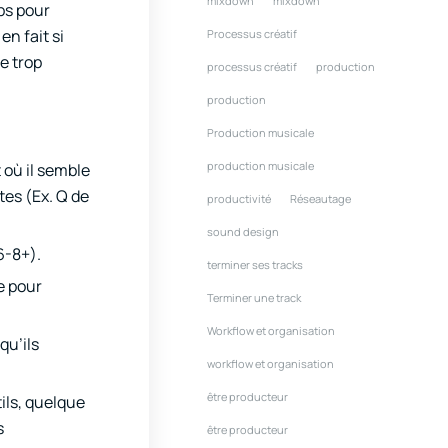
mixdown
mixdown
mps pour
n fait si
Processus créatif
re trop
processus créatif
production
production
Production musicale
production musicale
 où il semble
tes (Ex. Q de
productivité
Réseautage
sound design
6-8+).
terminer ses tracks
e pour
Terminer une track
Workflow et organisation
qu’ils
workflow et organisation
être producteur
tils, quelque
s
être producteur