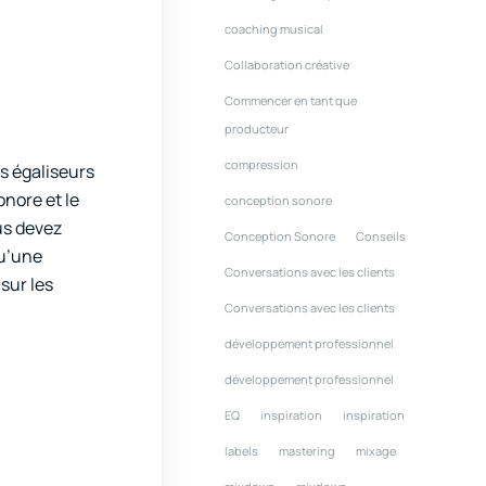
coaching musical
Collaboration créative
Commencer en tant que
producteur
compression
s égaliseurs
onore et le
conception sonore
us devez
Conception Sonore
Conseils
qu’une
Conversations avec les clients
sur les
Conversations avec les clients
développement professionnel
développement professionnel
EQ
inspiration
inspiration
labels
mastering
mixage