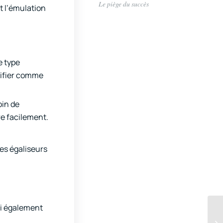
Le piège du succès
t l’émulation
 type
lifier comme
oin de
re facilement.
es égaliseurs
’ai également