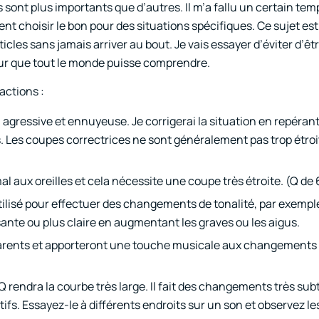
s sont plus importants que d’autres. Il m’a fallu un certain te
choisir le bon pour des situations spécifiques. Ce sujet est e
ticles sans jamais arriver au bout. Je vais essayer d’éviter d’êt
pour que tout le monde puisse comprendre.
actions :
a agressive et ennuyeuse. Je corrigerai la situation en repérant
s. Les coupes correctrices ne sont généralement pas trop étroi
l aux oreilles et cela nécessite une coupe très étroite. (Q de 
tilisé pour effectuer des changements de tonalité, par exempl
ssante ou plus claire en augmentant les graves ou les aigus.
parents et apporteront une touche musicale aux changements 
e Q rendra la courbe très large. Il fait des changements très sub
ifs. Essayez-le à différents endroits sur un son et observez le