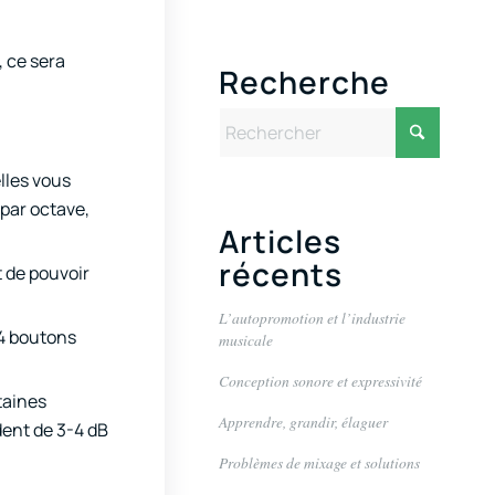
, ce sera
Recherche
lles vous
par octave,
Articles
récents
t de pouvoir
L’autopromotion et l’industrie
-4 boutons
musicale
Conception sonore et expressivité
taines
Apprendre, grandir, élaguer
dent de 3-4 dB
Problèmes de mixage et solutions