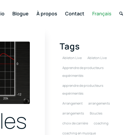
io
Blogue
À propos
Contact
Français
Tags
Ableton Live
Ableton Live
Apprendre de producteurs
expérimentés
apprendre de producteurs
expérimentés
Arrangement
arrangements
les
arrangements
Boucles
choix de carrière
coaching
coaching en musique