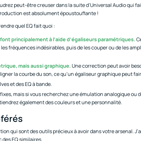
oudrez peut-être creuser dans la suite d’Universal Audio qui fai
eproduction est absolument époustouflante !
ndre quel EQ fait quoi :
 font principalement à l’aide d’égaliseurs paramétriques.
Ce
 les fréquences indésirables, puis de les couper ou de les amp
trique, mais aussi graphique.
Une correction peut avoir bes
ligner la courbe du son, ce qu’un égaliseur graphique peut fai
elves et des EQ à bande.
 fixes, mais si vous recherchez une émulation analogique ou d
btiendrez également des couleurs et une personnalité.
éférés
ation qui sont des outils précieux à avoir dans votre arsenal. J
 des EQ similaires.