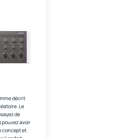
Comme décrit
éatoire. Le
ssayez de
s pouvez avoir
le concept et