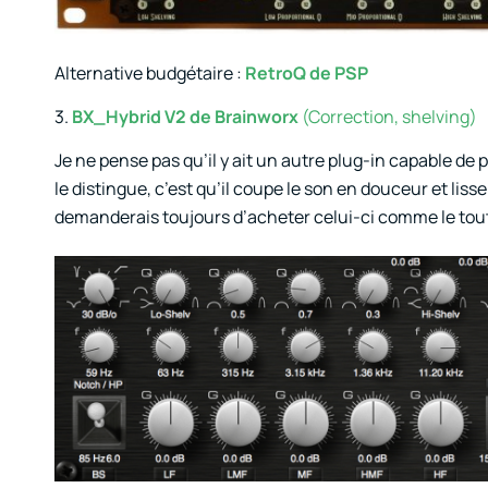
Alternative budgétaire :
RetroQ de PSP
3.
BX_Hybrid V2 de Brainworx
(Correction, shelving)
Je ne pense pas qu’il y ait un autre plug-in capable de
le distingue, c’est qu’il coupe le son en douceur et liss
demanderais toujours d’acheter celui-ci comme le tout p