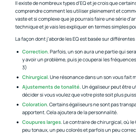
Il existe de nombreux types d’EQ et je crois que certain
comprendre comment les utiliser pleinement et comment 
vaste et si complexe que je pourrais faire une série d’ar
technique et je vais les expliquer en termes simples 
La façon dont j’aborde les EQ est basée sur différentes 
Correction
. Parfois, un son aura une partie qui ser
y avoir un problème, puis je couperai les fréquence
3)
Chirurgical
. Une résonance dans un son vous fait ma
Ajustements de tonalité.
Un égaliseur peut être u
décider si vous voulez que votre piste soit plus pui
Coloration
. Certains égaliseurs ne sont pas trans
apportent. Cela ajoutera de la personnalité.
Coupures larges
. Le contraire de chirurgical, où l
peu tonaux, un peu colorés et parfois un peu correct