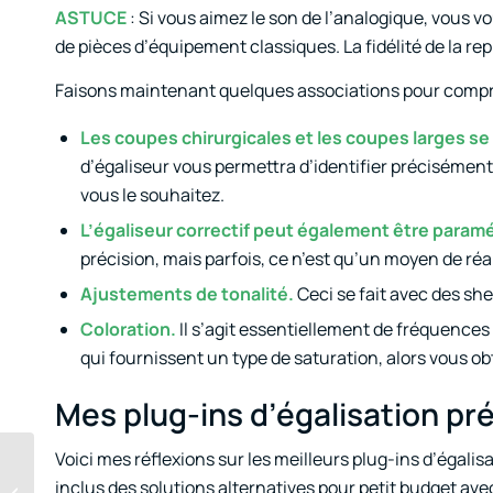
ASTUCE
: Si vous aimez le son de l’analogique, vous v
de pièces d’équipement classiques. La fidélité de la r
Faisons maintenant quelques associations pour compre
Les coupes chirurgicales et les coupes larges se
d’égaliseur vous permettra d’identifier précisément
vous le souhaitez.
L’égaliseur correctif peut également être paramé
précision, mais parfois, ce n’est qu’un moyen de réa
Ajustements de tonalité.
Ceci se fait avec des sh
Coloration.
Il s’agit essentiellement de fréquences
qui fournissent un type de saturation, alors vous o
Mes plug-ins d’égalisation pr
Voici mes réflexions sur les meilleurs plug-ins d’égalis
Ma méthodologie de
production musicale :
inclus des solutions alternatives pour petit budget avec