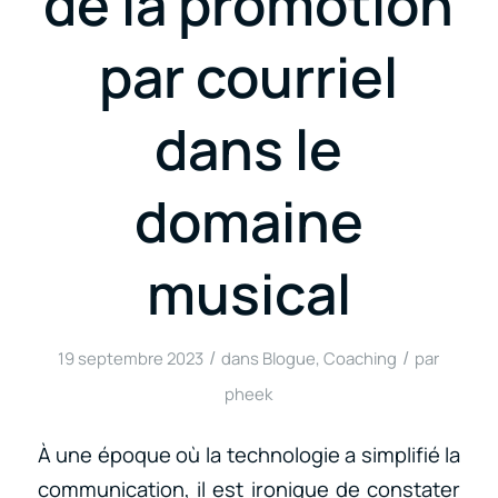
de la promotion
par courriel
dans le
domaine
musical
/
/
19 septembre 2023
dans
Blogue
,
Coaching
par
pheek
À une époque où la technologie a simplifié la
communication, il est ironique de constater