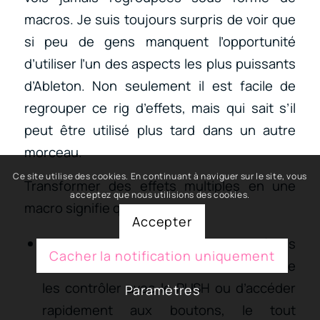
macros. Je suis toujours surpris de voir que
si peu de gens manquent l’opportunité
d’utiliser l’un des aspects les plus puissants
d’Ableton. Non seulement il est facile de
regrouper ce rig d’effets, mais qui sait s’il
peut être utilisé plus tard dans un autre
morceau.
Ce site utilise des cookies. En continuant à naviguer sur le site, vous
Transformer des effets multiples en une
acceptez que nous utilisions des cookies.
macro signifie que :
Accepter
Vous pouvez affecter les paramètres
Cacher la notification uniquement
essentiels de l’effet à des boutons afin de
les contrôler avec le PUSH ou d’accéder
Paramètres
rapidement aux boutons, le tout