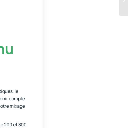
nu
iques, le
tenir compte
votre mixage
re 200 et 800