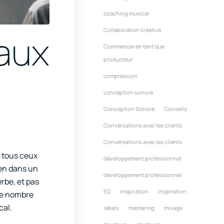
coaching musical
Collaboration créative
 aux
Commencer en tant que
producteur
compression
conception sonore
Conception Sonore
Conseils
Conversations avec les clients
Conversations avec les clients
r tous ceux
développement professionnel
ien dans un
développement professionnel
rbe, et pas
EQ
inspiration
inspiration
 le nombre
cal.
labels
mastering
mixage