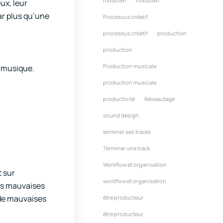
mixdown
mixdown
ux, leur
ar plus qu’une
Processus créatif
processus créatif
production
production
Production musicale
r musique.
production musicale
productivité
Réseautage
sound design
terminer ses tracks
Terminer une track
Workflow et organisation
t sur
workflow et organisation
les mauvaises
 de mauvaises
être producteur
être producteur