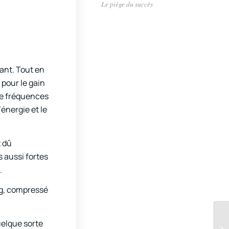
Le piège du succès
hant. Tout en
pour le gain
 de fréquences
’énergie et le
t dû
s aussi fortes
.
ng, compressé
uelque sorte