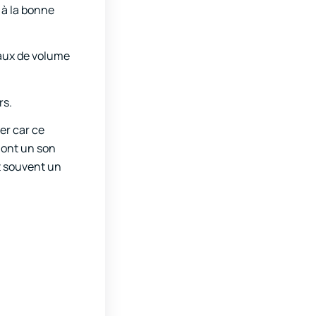
 à la bonne
veaux de volume
rs.
rer car ce
 ont un son
nt souvent un