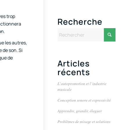
ves trop
Recherche
nctionnera
on.
ue les autres,
e de son. Si
que de
Articles
récents
L’autopromotion et l’industrie
musicale
Conception sonore et expressivité
Apprendre, grandir, élaguer
Problèmes de mixage et solutions