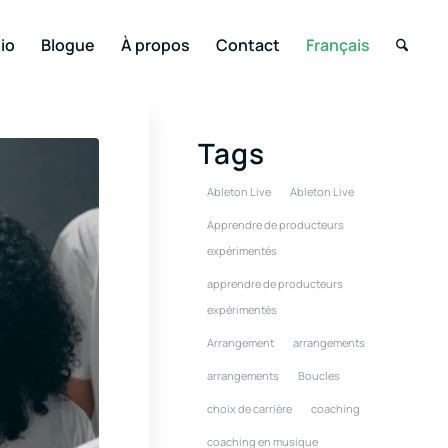
io
Blogue
À propos
Contact
Français
Tags
Ableton Live
Ableton Live
Apprendre de producteurs
expérimentés
apprendre de producteurs
expérimentés
Arrangement
arrangements
arrangements
Boucles
choix de carrière
coaching
coaching en musique