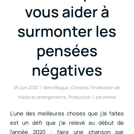
vous aider à
surmonter les
pensées
négatives
/
25 juin 2020
dans
Blogue
,
Conseils
,
Finalisation de
/
tracks et arrangements
,
Production
par
pheek
L’une des meilleures choses que j’ai faites
est un défi que j’ai relevé au début de
l’année 2020 : faire une chanson par