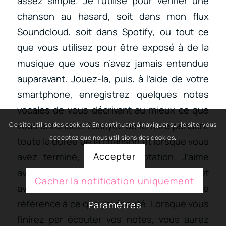
assez simple. Je l’utilise pour vérifier une
chanson au hasard, soit dans mon flux
Soundcloud, soit dans Spotify, ou tout ce
que vous utilisez pour être exposé à de la
musique que vous n’avez jamais entendue
auparavant. Jouez-la, puis, à l’aide de votre
smartphone, enregistrez quelques notes
vocales de vous décrivant au mieux ce que
vous entendez. Essayez de le faire pendant
Ce site utilise des cookies. En continuant à naviguer sur le site, vous
acceptez que nous utilisions des cookies.
toute la durée de la chanson et lorsque vous
avez terminé, arrêtez l’annotation. J’aime
Accepter
avoir un tas de pistes décrites comme ça et
Cacher la notification uniquement
avoir des notes vocales sans aucune
référence à ce que j’ai écouté. Lorsque vous
Paramètres
finirez par écouter vos notes, vous aurez