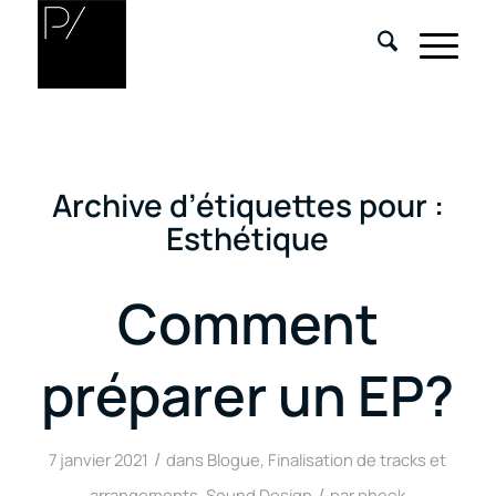
Archive d’étiquettes pour :
Esthétique
Comment
préparer un EP?
/
7 janvier 2021
dans
Blogue
,
Finalisation de tracks et
/
arrangements
,
Sound Design
par
pheek