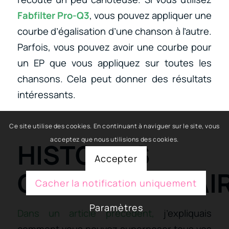
Fabfilter Pro-Q3
, vous pouvez appliquer une
courbe d’égalisation d’une chanson à l’autre.
Parfois, vous pouvez avoir une courbe pour
un EP que vous appliquez sur toutes les
chansons. Cela peut donner des résultats
intéressants.
Ce site utilise des cookies. En continuant à naviguer sur le site, vous
acceptez que nous utilisions des cookies.
HISTOIRES
Accepter
COMPLÉMENTAI
Cacher la notification uniquement
Paramètres
Dans un article précédent,
j’expliquais
comment vous pouvez superposer tous vos