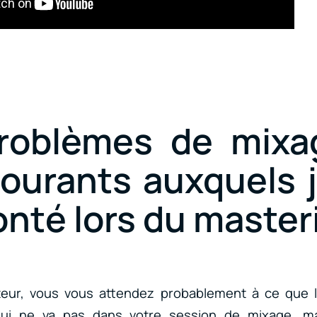
roblèmes de mixa
courants auxquels j
onté lors du master
teur, vous vous attendez probablement à ce que l
qui ne va pas dans votre session de mixage, ma