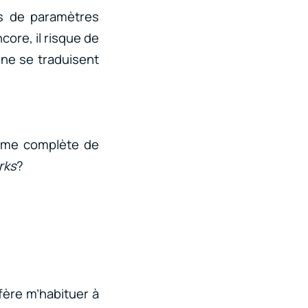
pas de paramètres
core, il risque de
 ne se traduisent
amme complète de
rks
?
fère m’habituer à