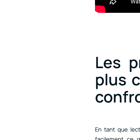
Les p
plus 
confr
En tant que lec
facilement ce 