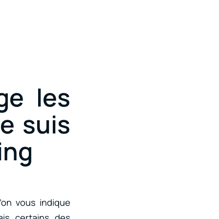
ge les
e suis
ing
’on vous indique
is certains des