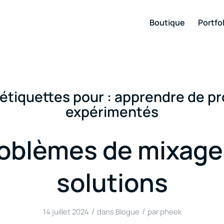
Boutique
Portfol
’étiquettes pour :
apprendre de pr
expérimentés
oblèmes de mixage
solutions
/
/
14 juillet 2024
dans
Blogue
par
pheek