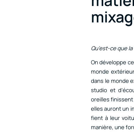
mati
mixag
Qu’est-ce que la
On développe ce
monde extérieur
dans le monde ex
studio et d’éc
oreilles finissen
elles auront un 
fient à leur voi
manière, une for