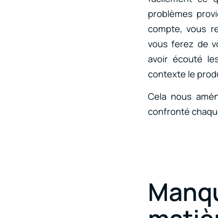
problèmes provi
compte, vous re
vous ferez de vo
avoir écouté l
contexte le produ
Cela nous amène
confronté chaque
Manq