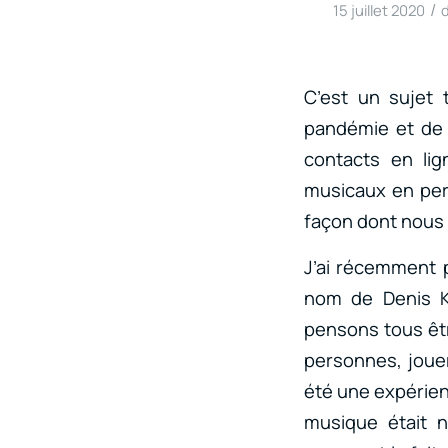
/
15 juillet 2020
C’est un sujet 
pandémie et de 
contacts en lig
musicaux en pers
façon dont nous
J’ai récemment p
nom de Denis K
pensons tous êtr
personnes, jouer
été une expérien
musique était n