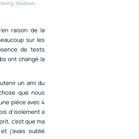
tering
,
Mixdown
,
’en raison de la
beaucoup sur les
absence de tests
ubs ont changé la
outenir un ami du
 chose que nous
 une pièce avec 4
ois d’isolement a
rit, c’est que ma
t j’avais oublié