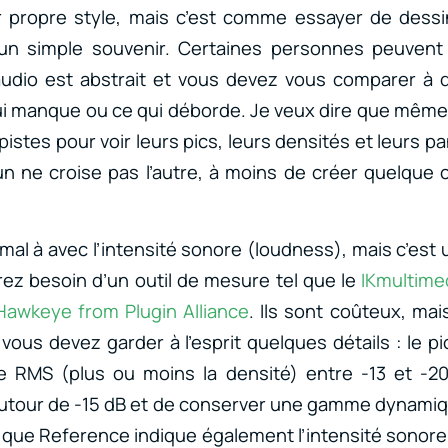
r propre style, mais c’est comme essayer de dessi
’un simple souvenir. Certaines personnes peuvent
’audio est abstrait et vous devez vous comparer à 
ui manque ou ce qui déborde. Je veux dire que mêm
istes pour voir leurs pics, leurs densités et leurs 
’un ne croise pas l’autre, à moins de créer quelqu
al à avec l’intensité sonore (loudness), mais c’est 
rez besoin d’un outil de mesure tel que le
IKmultime
Hawkeye from Plugin Alliance
. Ils sont coûteux, mai
ous devez garder à l’esprit quelques détails : le pic
le RMS (plus ou moins la densité) entre -13 et -20
autour de -15 dB et de conserver une gamme dynami
l que Reference indique également l’intensité sonore