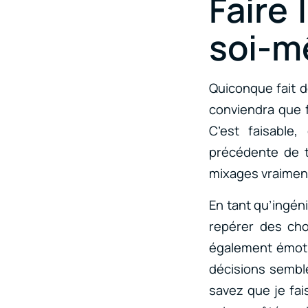
Faire 
soi-
Quiconque fait d
conviendra que f
C’est faisable
précédente de t
mixages vraiment 
En tant qu’ingéni
repérer des cho
également émoti
décisions semble
savez que je fai