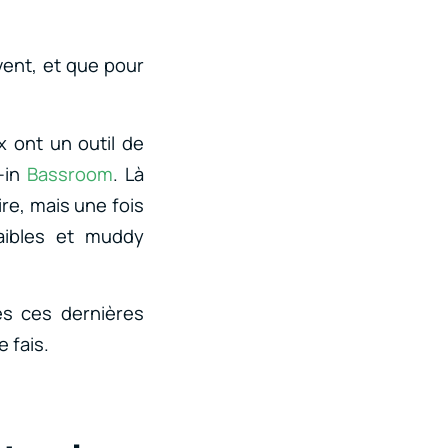
uvent, et que pour
x ont un outil de
g-in
Bassroom
. Là
ire, mais une fois
aibles et muddy
sés ces dernières
e fais.