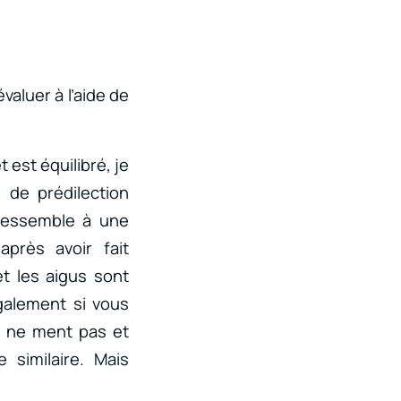
aluer à l’aide de
 est équilibré, je
 de prédilection
e ressemble à une
près avoir fait
t les aigus sont
alement si vous
l ne ment pas et
 similaire. Mais