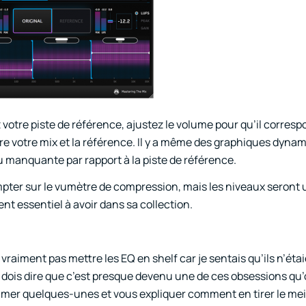
 votre piste de référence, ajustez le volume pour qu’il corresp
tre votre mix et la référence. Il y a même des graphiques dyna
ou manquante par rapport à la piste de référence.
mpter sur le vumètre de compression, mais les niveaux seront ut
t essentiel à avoir dans sa collection.
vraiment pas mettre les EQ en shelf car je sentais qu’ils n’éta
je dois dire que c’est presque devenu une de ces obsessions qu’
ommer quelques-unes et vous expliquer comment en tirer le meil