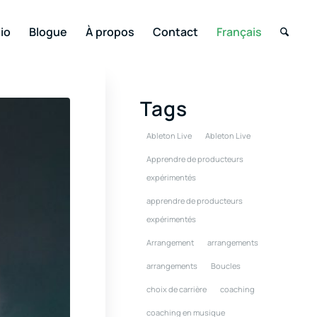
io
Blogue
À propos
Contact
Français
Tags
Ableton Live
Ableton Live
Apprendre de producteurs
expérimentés
apprendre de producteurs
expérimentés
Arrangement
arrangements
arrangements
Boucles
choix de carrière
coaching
coaching en musique