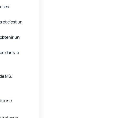
hoses
s et c’est un
 obtenir un
vec dans le
ode MS.
ais une
nq si vous