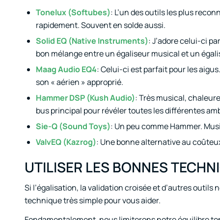
Tonelux (Softubes)
: L’un des outils les plus reco
rapidement. Souvent en solde aussi.
Solid EQ (Native Instruments)
: J’adore celui-ci p
bon mélange entre un égaliseur musical et un égali
Maag Audio EQ4
: Celui-ci est parfait pour les aigu
son « aérien » approprié.
Hammer DSP (Kush Audio)
: Très musical, chaleure
bus principal pour révéler toutes les différentes a
Sie-Q (Sound Toys)
: Un peu comme Hammer. Musica
ValvEQ (Kazrog)
: Une bonne alternative au coûteu
UTILISER LES BONNES TECHN
Si l’égalisation, la validation croisée et d’autres out
technique très simple pour vous aider.
Fondamentalement, nous limiterons notre équilibre ton