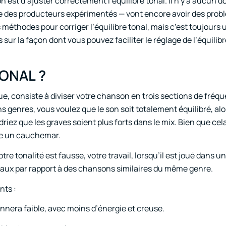
n est d’ajuster correctement l’équilibre tonal. Il n’y a aucun 
e des producteurs expérimentés — vont encore avoir des prob
des méthodes pour corriger l’équilibre tonal, mais c’est toujours u
sur la façon dont vous pouvez faciliter le réglage de l’équilibr
TONAL ?
 vue, consiste à diviser votre chanson en trois sections de fréq
 genres, vous voulez que le son soit totalement équilibré, alo
riez que les graves soient plus forts dans le mix. Bien que ce
tre un cauchemar.
otre tonalité est fausse, votre travail, lorsqu’il est joué dans 
faux par rapport à des chansons similaires du même genre.
nts :
nnera faible, avec moins d’énergie et creuse.