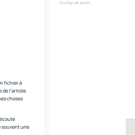
Le piège du succès
n fichier à
de l’artiste.
ines choses
’écoute
le souvent une