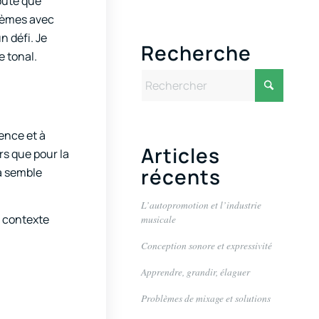
doute que
lèmes avec
n défi. Je
Recherche
e tonal.
uence et à
Articles
rs que pour la
récents
la semble
L’autopromotion et l’industrie
un contexte
musicale
Conception sonore et expressivité
Apprendre, grandir, élaguer
Problèmes de mixage et solutions