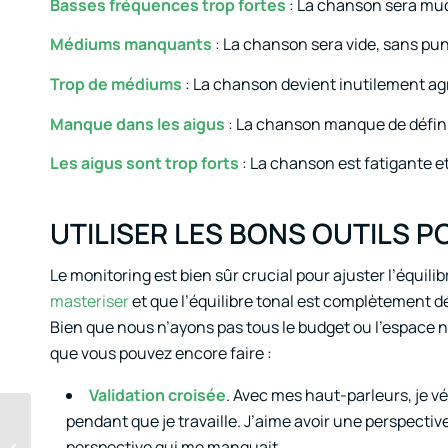
Basses fréquences trop fortes
: La chanson sera mu
Médiums manquants
: La chanson sera vide, sans punc
Trop de médiums
: La chanson devient inutilement ag
Manque dans les aigus
: La chanson manque de définit
Les aigus sont trop forts
: La chanson est fatigante e
UTILISER LES BONS OUTILS P
Le monitoring est bien sûr crucial pour ajuster l’équili
masteriser
et que l’équilibre tonal est complètement d
Bien que nous n’ayons pas tous le budget ou l’espace né
que vous pouvez encore faire :
Validation croisée
. Avec mes haut-parleurs, je 
pendant que je travaille. J’aime avoir une perspective
Comment réinventer
perspective qui me manquait.