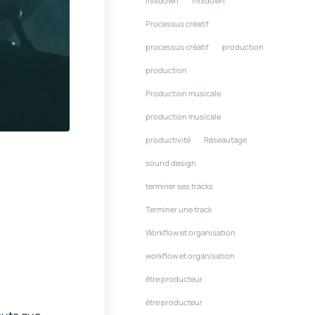
mixdown
mixdown
Processus créatif
processus créatif
production
production
Production musicale
production musicale
productivité
Réseautage
sound design
terminer ses tracks
Terminer une track
Workflow et organisation
workflow et organisation
être producteur
être producteur