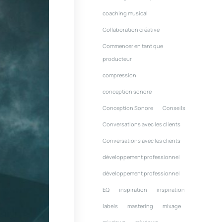
coaching musical
Collaboration créative
Commencer en tant que
producteur
compression
conception sonore
Conception Sonore
Conseils
Conversations avec les clients
Conversations avec les clients
développement professionnel
développement professionnel
EQ
inspiration
inspiration
labels
mastering
mixage