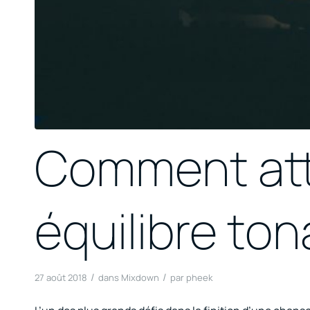
Comment att
équilibre ton
/
/
27 août 2018
dans
Mixdown
par
pheek