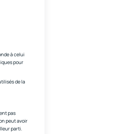
onde à celui
miques pour
ilisés de la
ient pas
on peut avoir
leur parti.