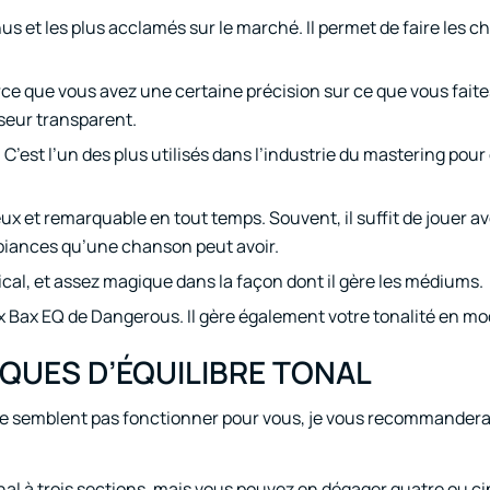
nnus et les plus acclamés sur le marché. Il permet de faire les c
arce que vous avez une certaine précision sur ce que vous faite
seur transparent.
s. C’est l’un des plus utilisés dans l’industrie du mastering pour
ux et remarquable en tout temps. Souvent, il suffit de jouer a
mbiances qu’une chanson peut avoir.
l, et assez magique dans la façon dont il gère les médiums.
x Bax EQ de Dangerous. Il gère également votre tonalité en m
IQUES D’ÉQUILIBRE TONAL
ils ne semblent pas fonctionner pour vous, je vous recommander
al à trois sections, mais vous pouvez en dégager quatre ou ci