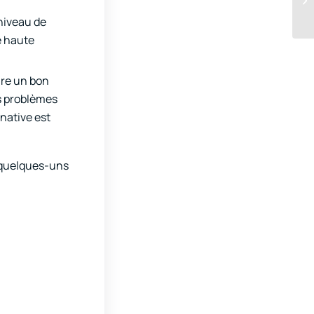
niveau de
e haute
ire un bon
es problèmes
rnative est
i quelques-uns