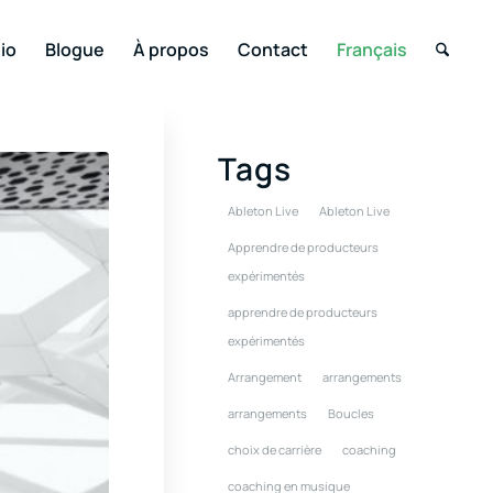
io
Blogue
À propos
Contact
Français
Tags
Ableton Live
Ableton Live
Apprendre de producteurs
expérimentés
apprendre de producteurs
expérimentés
Arrangement
arrangements
arrangements
Boucles
choix de carrière
coaching
coaching en musique