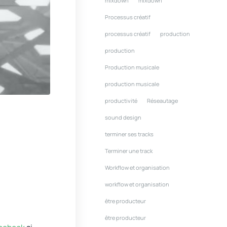
mixdown
mixdown
Processus créatif
processus créatif
production
production
Production musicale
production musicale
productivité
Réseautage
sound design
terminer ses tracks
Terminer une track
Workflow et organisation
workflow et organisation
être producteur
être producteur