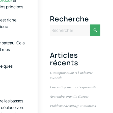
cebook
si
ins principes
Recherche
est riche,
sique
e bateau. Cela
nt mes
Articles
récents
quelques
L’autopromotion et l’industrie
musicale
Conception sonore et expressivité
Apprendre, grandir, élaguer
tre les basses
Problèmes de mixage et solutions
 déplace vers