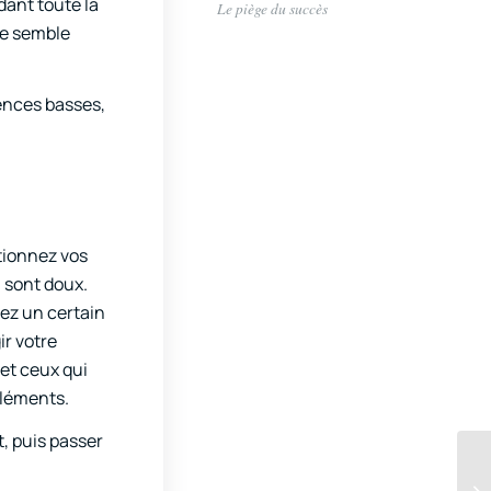
dant toute la
Le piège du succès
me semble
uences basses,
tionnez vos
i sont doux.
tez un certain
ir votre
 et ceux qui
 éléments.
ut, puis passer