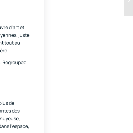
vre d’art et
oyennes, juste
nt tout au
ière.
nt. Regroupez
plus de
tantes des
ennuyeuse,
dans l’espace,