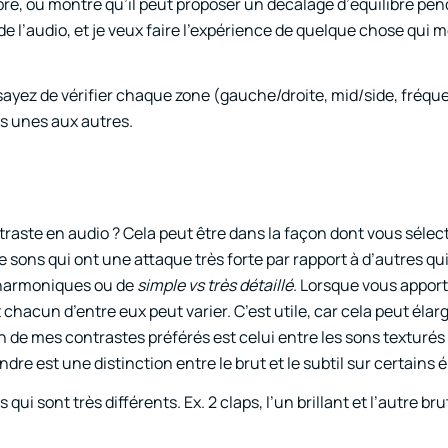
libre, ou montre qu’il peut proposer un décalage d’équilibre pen
de l’audio, et je veux faire l’expérience de quelque chose qui 
ssayez de vérifier chaque zone (gauche/droite, mid/side, fréq
es unes aux autres.
raste en audio ? Cela peut être dans la façon dont vous sélec
sons qui ont une attaque très forte par rapport à d’autres qu
’harmoniques ou de
simple vs très détaillé
. Lorsque vous appor
hacun d’entre eux peut varier. C’est utile, car cela peut élarg
Un de mes contrastes préférés est celui entre les sons texturés
ndre est une distinction entre le brut et le subtil sur certains
qui sont très différents. Ex. 2 claps, l’un brillant et l’autre br