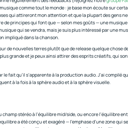
donne régulièrement des feedbacks (rejoignez notre
groupe Fa
 la musique comme tout le monde : je base mon écoute sur certa
ses qui attireront mon attention et que la plupart des gens ne
 de principes qui font que — selon mes goûts — une musique 
usique qui se vendra, mais je suis plus intéressé par une mu
ion impliqué dans la chanson.
sur de nouvelles terres plutôt que de release quelque chose d
plus grande et je peux ainsi attirer des esprits créatifs, qui so
par le fait qu’il s’apparente à la production audio. J’ai compilé 
ent à la fois à la sphère audio et à la sphère visuelle.
du champ stéréo à l’équilibre mid/side, ou encore l’équilibre en
quilibre a été conçu et exagéré — l’emphase d’une zone qui se