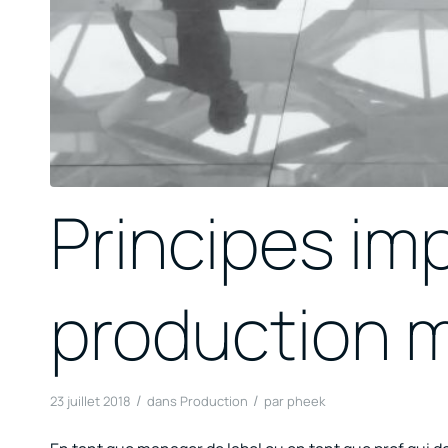
Principes im
production 
/
/
23 juillet 2018
dans
Production
par
pheek