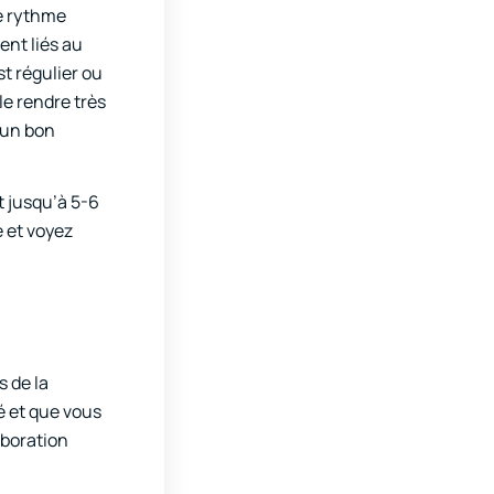
le rythme
ent liés au
st régulier ou
le rendre très
 un bon
t jusqu’à 5-6
 et voyez
s de la
é et que vous
aboration