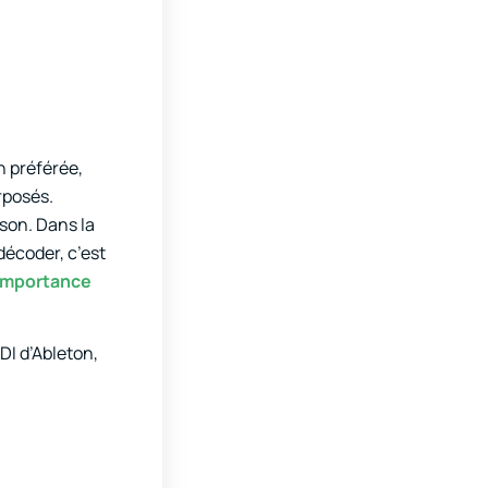
n préférée,
rposés.
nson. Dans la
décoder, c’est
’importance
DI d’Ableton,