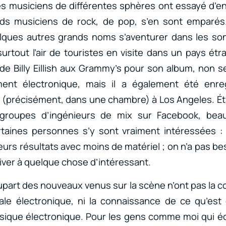
s musiciens de différentes sphères ont essayé d’en ti
ds musiciens de rock, de pop, s’en sont emparé
ques autres grands noms s’aventurer dans les son
surtout l’air de touristes en visite dans un pays ét
 de Billy Eillish aux Grammy’s pour son album, non s
ment électronique, mais il a également été enre
(précisément, dans une chambre) à Los Angeles. Ét
groupes d’ingénieurs de mix sur Facebook, beau
rtaines personnes s’y sont vraiment intéressées :
leurs résultats avec moins de matériel ; on n’a pas b
iver à quelque chose d’intéressant.
upart des nouveaux venus sur la scène n’ont pas la
cale électronique, ni la connaissance de ce qu’est
sique électronique. Pour les gens comme moi qui é