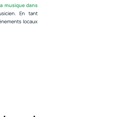
la musique dans
icien. En tant
vénements locaux