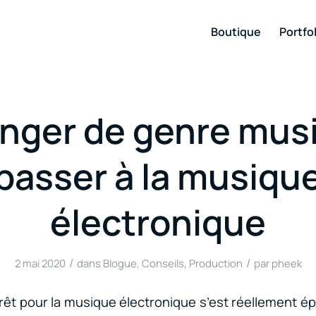
Boutique
Portfol
nger de genre music
passer à la musiqu
électronique
/
/
2 mai 2020
dans
Blogue
,
Conseils
,
Production
par
pheek
érêt pour la musique électronique s’est réellement é