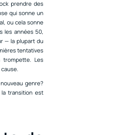
rock prendre des
hose qui sonne un
al, ou cela sonne
s les années 50,
r — la plupart du
emières tentatives
a trompette. Les
r cause.
n nouveau genre?
a transition est