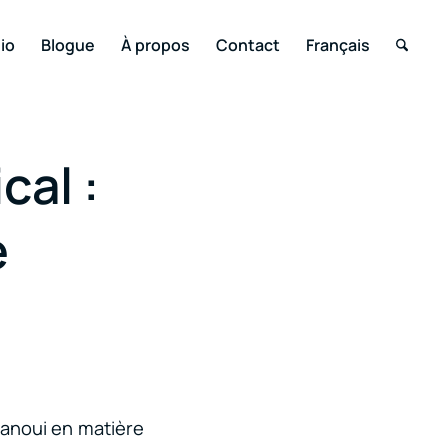
io
Blogue
À propos
Contact
Français
al :
e
panoui en matière