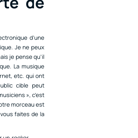
rte de
ectronique d’une
sique. Je ne peux
ais je pense qu’il
ique. La musique
net, etc. qui ont
blic cible peut
musiciens », c’est
otre morceau est
vous faites de la
ur un
rocker
.