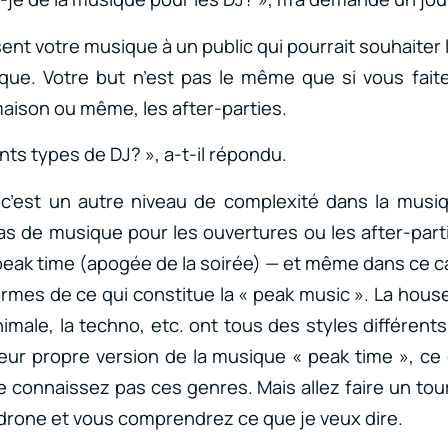
sent votre musique à un public qui pourrait souhaiter
ique. Votre but n’est pas le même que si vous fait
maison ou même, les after-parties.
rents types de DJ? », a-t-il répondu.
et c’est un autre niveau de complexité dans la musi
as de musique pour les ouvertures ou les after-pa
e peak time (apogée de la soirée) — et même dans ce 
rmes de ce qui constitue la « peak music ». La hous
nimale, la techno, etc. ont tous des styles différent
leur propre version de la musique « peak time », ce 
e connaissez pas ces genres. Mais allez faire un tou
drone et vous comprendrez ce que je veux dire.