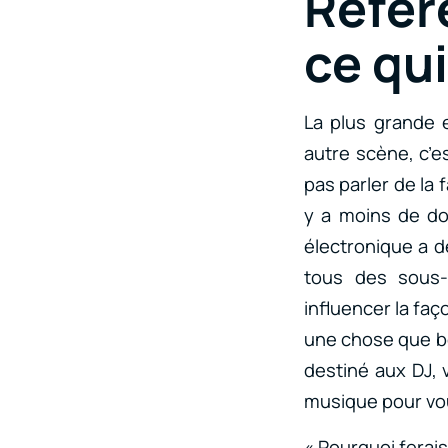
Référ
ce qu
La plus grande 
autre scène, c’e
pas parler de la 
y a moins de do
électronique a d
tous des sous-
influencer la faç
une chose que b
destiné aux DJ, 
musique pour vo
« Pourquoi ferai