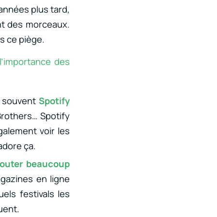
 années plus tard,
ent des morceaux.
s ce piège.
l’importance des
e souvent
Spotify
Brothers… Spotify
galement voir les
adore ça.
couter beaucoup
gazines en ligne
uels festivals les
uent.