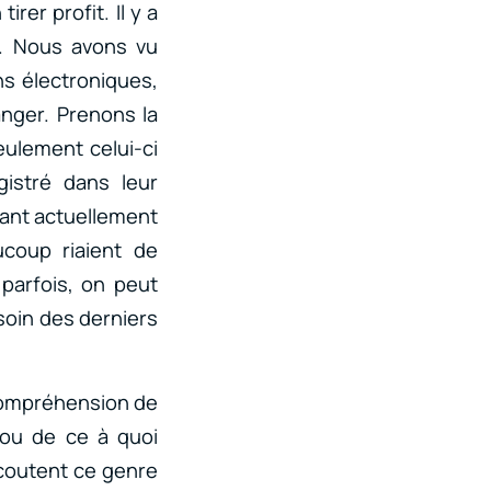
rer profit. Il y a
s. Nous avons vu
s électroniques,
ranger. Prenons la
eulement celui-ci
gistré dans leur
ant actuellement
coup riaient de
 parfois, on peut
esoin des derniers
 compréhension de
 ou de ce à quoi
coutent ce genre