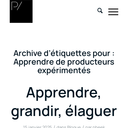
Archive d’étiquettes pour :
Apprendre de producteurs
expérimentés
Apprendre,
grandir, élaguer
/
/
15 janvier 2025
dans
Blogue
par
pheek