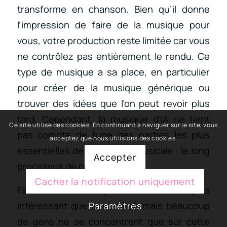
transforme en chanson. Bien qu’il donne
l’impression de faire de la musique pour
vous, votre production reste limitée car vous
ne contrôlez pas entièrement le rendu. Ce
type de musique a sa place, en particulier
pour créer de la musique générique ou
trouver des idées que l’on peut revoir plus
tard. Cependant, la musique d’IA ne tient
Ce site utilise des cookies. En continuant à naviguer sur le site, vous
pas compte de l’une des parties les plus
acceptez que nous utilisions des cookies.
essentielles de la création musicale : le long
Accepter
processus de composition.
Cacher la notification uniquement
Faire de la musique est souvent plus
intéressant que le résultat, mais beaucoup
Paramètres
de gens ne se concentrent que sur cette