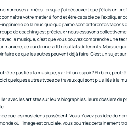
 de nombreuses années, lorsque j’ai découvert que j’étais un pr
z connaître votre métier à fond et être capable de l’expliquer 
tro-ingénierie de la musique que j’aime sont différentes façons 
groupe de coaching est précieux : nous essayons collectiveme
t avec la musique, c’est que vous pouvez comprendre une tec
eur manière, ce qui donnera 10 résultats différents. Mais ce qu
 faire ce que les autres peuvent déjà faire. C’est un sujet sur 
eut-être pas lié à la musique, y a-t-il un espoir? Eh bien, peut-
oici quelques autres types de travaux qui sont plus liés à la 
ler avec les artistes sur leurs biographies, leurs dossiers de p
tc.
ce que les musiciens possèdent. Vous n’avez pas idée du no
 monde où l’image est cruciale, vous pourriez certainement tr