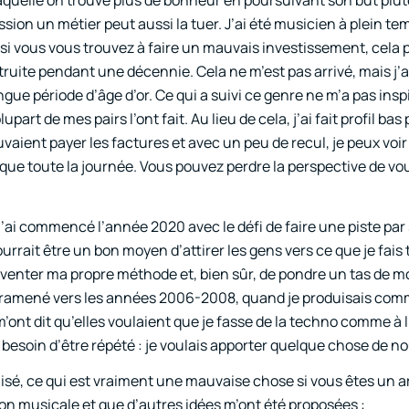
laquelle on trouve plus de bonheur en poursuivant son but plut
ion un métier peut aussi la tuer. J’ai été musicien à plein temp
e si vous vous trouvez à faire un mauvais investissement, cela 
uite pendant une décennie. Cela ne m’est pas arrivé, mais j’a
ue période d’âge d’or. Ce qui a suivi ce genre ne m’a pas inspir
rt de mes pairs l’ont fait. Au lieu de cela, j’ai fait profil ba
vaient payer les factures et avec un peu de recul, je peux voir 
que toute la journée. Vous pouvez perdre la perspective de 
 j’ai commencé l’année 2020 avec le défi de faire une piste pa
rrait être un bon moyen d’attirer les gens vers ce que je fais 
nventer ma propre méthode et, bien sûr, de pondre un tas de 
t ramené vers les années 2006-2008, quand je produisais com
’ont dit qu’elles voulaient que je fasse de la techno comme à 
pas besoin d’être répété : je voulais apporter quelque chose de 
isé, ce qui est vraiment une mauvaise chose si vous êtes un ar
on musicale et que d’autres idées m’ont été proposées :