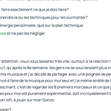
 faire exactement ce que je dois faire?
prendre la ou les techniques pour les surmonter?
 l’énergie personnelle, que sur le plan technique.
 pas
et ne pas les négliger.
.
attention, vous vous lasserez très vite, surtout si la réaction
révu!) qu’après la 8e semaine, les gens ne se soucieraient plus v
r ma musique et j’ai décidé de partager avec une poignée de 
ncé à faire de la musique pour moi seul et j’ai même arrêté de 
fascinant, c’est de regarder les 8 premiers morceaux et ce que j
ais pour moi est purement expérimental, soit incroyablement bi
mon loft, à jouer sur mon Sonos.
ssion?