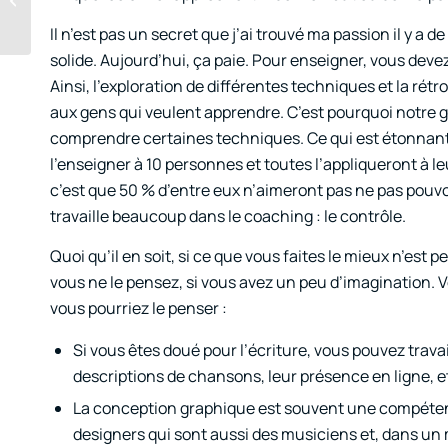
Arrangements » Part. 4
Il n’est pas un secret que j’ai trouvé ma passion il y a
: Accent et proporti...
solide. Aujourd’hui, ça paie. Pour enseigner, vous deve
Ainsi, l’exploration de différentes techniques et la ré
aux gens qui veulent apprendre. C’est pourquoi notre 
comprendre certaines techniques. Ce qui est étonnan
l’enseigner à 10 personnes et toutes l’appliqueront à l
c’est que 50 % d’entre eux n’aimeront pas ne pas pouvoir
travaille beaucoup dans le coaching : le contrôle.
Quoi qu’il en soit, si ce que vous faites le mieux n’est p
vous ne le pensez, si vous avez un peu d’imagination. V
vous pourriez le penser :
Si vous êtes doué pour l’écriture, vous pouvez travail
descriptions de chansons, leur présence en ligne, e
La conception graphique est souvent une compéten
designers qui sont aussi des musiciens et, dans un