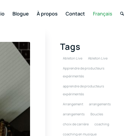
io
Blogue
À propos
Contact
Français
Tags
Ableton Live
Ableton Live
Apprendre de producteurs
expérimentés
apprendre de producteurs
expérimentés
Arrangement
arrangements
arrangements
Boucles
choix de carrière
coaching
coaching en musique