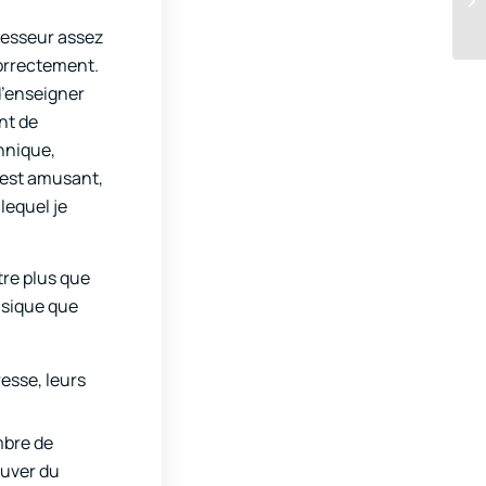
ofesseur assez
correctement.
d’enseigner
nt de
hnique,
i est amusant,
lequel je
être plus que
musique que
resse, leurs
mbre de
ouver du