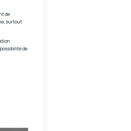
nt de
me, surtout
ation
possibilité de