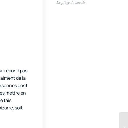
Le piège du succès
 ne répond pas
raiment de la
personnes dont
les mettre en
e fais
zarre, soit