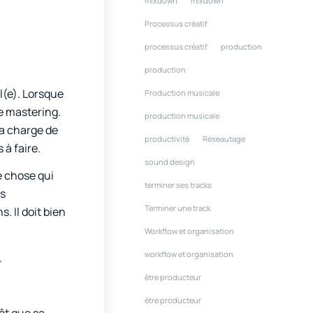
mixdown
mixdown
Processus créatif
processus créatif
production
production
l(e). Lorsque
Production musicale
e mastering.
production musicale
a charge de
productivité
Réseautage
 à faire.
sound design
e chose qui
terminer ses tracks
us
Terminer une track
. Il doit bien
Workflow et organisation
workflow et organisation
.
être producteur
être producteur