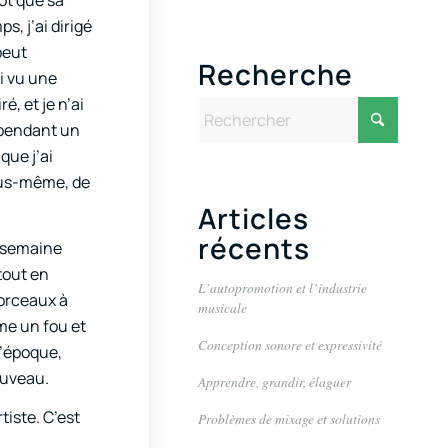
ôt que sa
s, j’ai dirigé
peut
Recherche
i vu une
é, et je n’ai
s pendant un
que j’ai
vous-même, de
Articles
récents
r semaine
tout en
L’autopromotion et l’industrie
morceaux à
musicale
me un fou et
Conception sonore et expressivité
l’époque,
nouveau.
Apprendre, grandir, élaguer
tiste. C’est
Problèmes de mixage et solutions