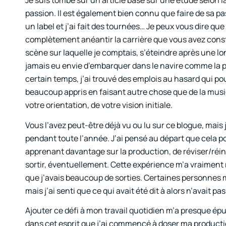
Je suis tombé sur un article basé sur une étude selon 
passion. Il est également bien connu que faire de sa pass
un label et j’ai fait des tournées… Je peux vous dire qu
complètement anéantir la carrière que vous avez constr
scène sur laquelle je comptais, s’éteindre après une long
jamais eu envie d’embarquer dans le navire comme la plupa
certain temps, j’ai trouvé des emplois au hasard qui pou
beaucoup appris en faisant autre chose que de la musi
votre orientation, de votre vision initiale.
Vous l’avez peut-être déjà vu ou lu sur ce blogue, mais
pendant toute l’année. J’ai pensé au départ que cela pou
apprenant davantage sur la production, de réviser/réi
sortir, éventuellement. Cette expérience m’a vraimen
que j’avais beaucoup de sorties. Certaines personnes m
mais j’ai senti que ce qui avait été dit à alors n’avait 
Ajouter ce défi à mon travail quotidien m’a presque épu
dans cet esprit que j’ai commencé à doser ma producti