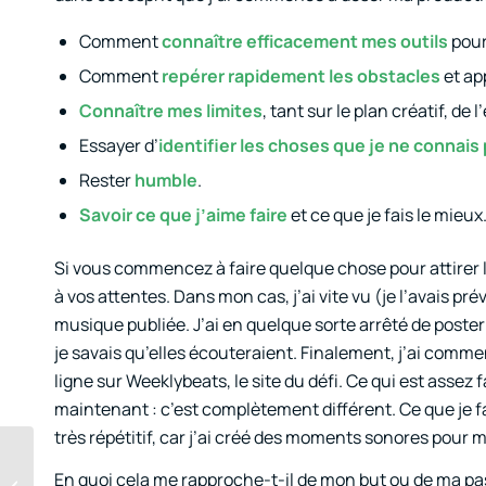
Comment
connaître efficacement mes outils
pour
Comment
repérer rapidement les obstacles
et ap
Connaître mes limites
, tant sur le plan créatif, de
Essayer d’
identifier les choses que je ne connais
Rester
humble
.
Savoir ce que j’aime faire
et ce que je fais le mieux
Si vous commencez à faire quelque chose pour attirer l’
à vos attentes. Dans mon cas, j’ai vite vu (je l’avais p
musique publiée. J’ai en quelque sorte arrêté de poste
je savais qu’elles écouteraient. Finalement, j’ai comme
ligne sur Weeklybeats, le site du défi. Ce qui est assez 
maintenant : c’est complètement différent. Ce que je f
très répétitif, car j’ai créé des moments sonores pour 
Série « Conception
sonore et
En quoi cela me rapproche-t-il de mon but ou de ma pa