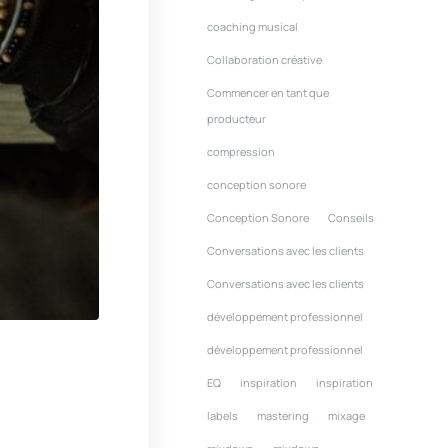
coaching musical
Collaboration créative
Commencer en tant que
producteur
compression
conception sonore
Conception Sonore
Conseils
Conversations avec les clients
Conversations avec les clients
développement professionnel
développement professionnel
EQ
inspiration
inspiration
labels
mastering
mixage