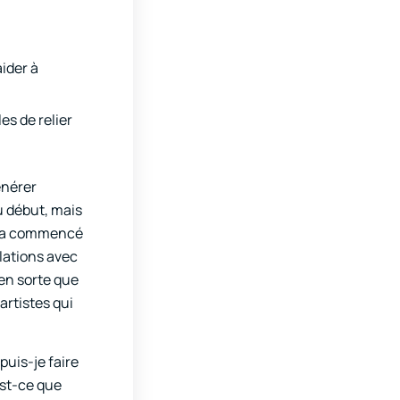
ider à
es de relier
énérer
u début, mais
ela a commencé
elations avec
 en sorte que
artistes qui
puis-je faire
Est-ce que