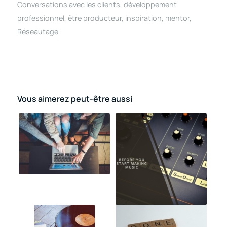
Conversations avec les clients
,
développement
professionnel
,
être producteur
,
inspiration
,
mentor
,
Réseautage
Vous aimerez peut-être aussi