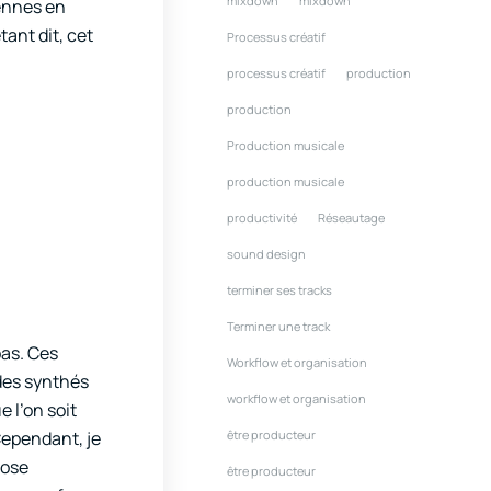
mixdown
mixdown
ennes en
ant dit, cet
Processus créatif
processus créatif
production
production
Production musicale
production musicale
productivité
Réseautage
sound design
terminer ses tracks
Terminer une track
pas. Ces
Workflow et organisation
 des synthés
workflow et organisation
e l’on soit
être producteur
Cependant, je
hose
être producteur