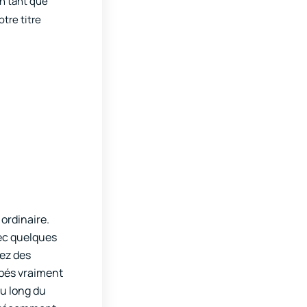
 en tant que
tre titre
 ordinaire.
ec quelques
nez des
opés vraiment
au long du