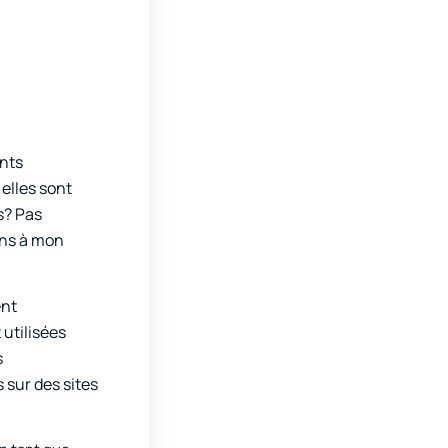
ents
elles sont
s? Pas
ins à mon
ent
 utilisées
s
 sur des sites