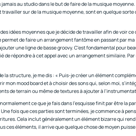
is jamais au studio dans le but de faire de la musique moyenne.
ent travailler sur de la musique moyenne, sont en quelque sorte
 des idées moyennes que je décide de travailler afin de voir ce 
e permet de faire un arrangement fantôme en passant par ma l
à ajouter une ligne de basse groovy. C’est fondamental pour b
ié de répondre à cet appel avec un arrangement similaire. Par
e la structure, je me dis : « Puis-je créer un élément complém
mon mood board et à choisir des sons qui, selon moi, s’intég
ements de terrain ou même de textures à ajouter à l’instrumentat
normalement ce que je fais dans l’esquisse finit par être la par
. Une fois que ces parties sont terminées, je commence à pense
s fioritures. Cela inclut généralement un élément bizarre qui ren
 tous ces éléments, il arrive que quelque chose de moyen puisse