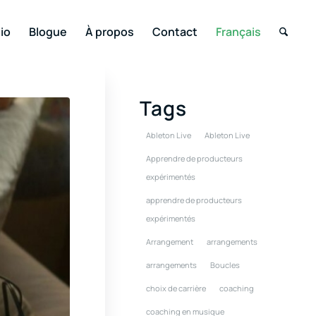
io
Blogue
À propos
Contact
Français
Tags
Ableton Live
Ableton Live
Apprendre de producteurs
expérimentés
apprendre de producteurs
expérimentés
Arrangement
arrangements
arrangements
Boucles
choix de carrière
coaching
coaching en musique