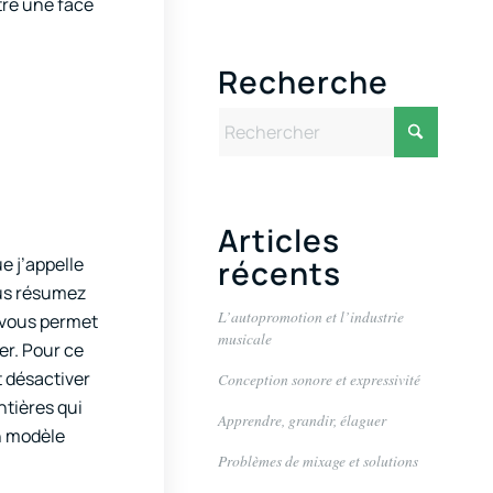
tre une face
Recherche
Articles
e j’appelle
récents
ous résumez
L’autopromotion et l’industrie
a vous permet
musicale
er. Pour ce
t désactiver
Conception sonore et expressivité
ntières qui
Apprendre, grandir, élaguer
un modèle
Problèmes de mixage et solutions