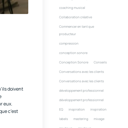
coaching musical
Collaboration créative
Commencer en tant que
producteur
compression
conception sonore
Conception Sonore
Conseils
Conversations avec les clients
Conversations avec les clients
’ils doivent
développement professionnel
e
développement professionnel
r eux.
EQ
inspiration
inspiration
que c’est
labels
mastering
mixage