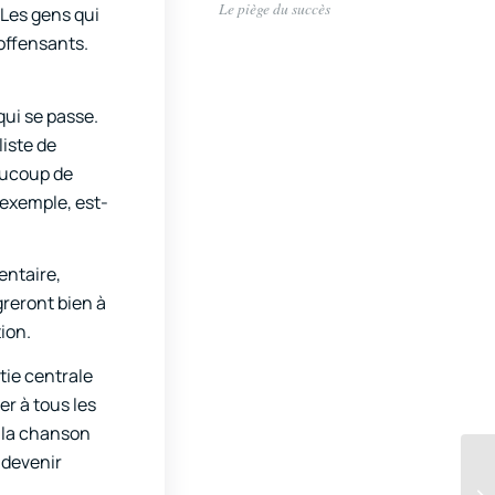
Le piège du succès
 Les gens qui
 offensants.
qui se passe.
iste de
eaucoup de
 exemple, est-
entaire,
reront bien à
ion.
tie centrale
r à tous les
d la chanson
 devenir