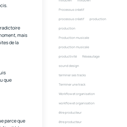
mixdown
mixdown
cis.
Processus créatif
processus créatif
production
tradictoire
production
u moment, mais
Production musicale
ites de la
production musicale
productivité
Réseautage
sound design
uis
terminer ses tracks
ou que
Terminer une track
Workflow et organisation
workflow et organisation
être producteur
que parce que
être producteur