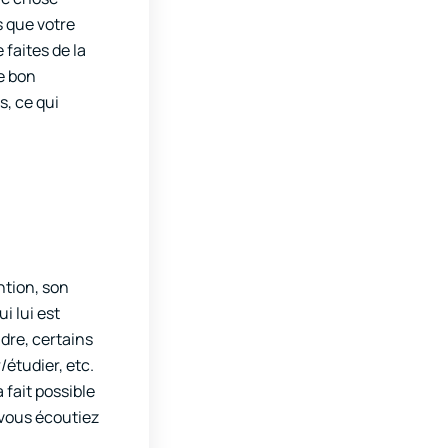
s que votre
faites de la
e bon
s, ce qui
ntion, son
i lui est
dre, certains
étudier, etc.
 fait possible
 vous écoutiez