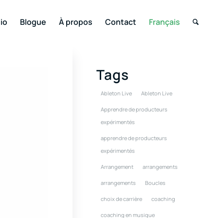
io
Blogue
À propos
Contact
Français
Tags
Ableton Live
Ableton Live
Apprendre de producteurs
expérimentés
apprendre de producteurs
expérimentés
Arrangement
arrangements
arrangements
Boucles
choix de carrière
coaching
coaching en musique