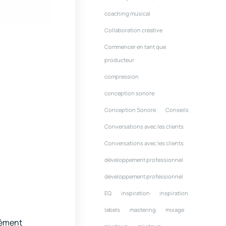
coaching musical
Collaboration créative
Commencer en tant que
producteur
compression
conception sonore
Conception Sonore
Conseils
Conversations avec les clients
Conversations avec les clients
développement professionnel
développement professionnel
EQ
inspiration
inspiration
labels
mastering
mixage
sément