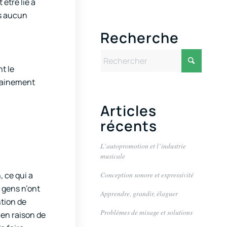
être lié à
ns aucun
Recherche
t le
rtainement
Articles
récents
L’autopromotion et l’industrie
musicale
 ce qui a
Conception sonore et expressivité
 gens n’ont
Apprendre, grandir, élaguer
ntion de
Problèmes de mixage et solutions
en raison de