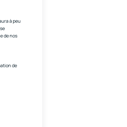
 aura à peu
ose
le de nos
bation de