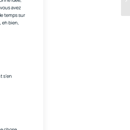
 vous avez
de temps sur
 eh bien,
t s’en
ue chose