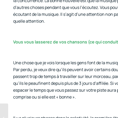
la concurrence. La bonne nouvelle est que la musique 
d’autres choses pendant que vous l’écoutez. Vous pouvez 
écoutant de la musique. Il s’agit d’une attention non p
quelle attention.
Vous vous lasserez de vos chansons (ce qui conduit
Une chose que je vois lorsque les gens font de la musiq
Par perdu, je veux dire qu’ils peuvent avoir certains d
passent trop de temps à travailler sur leur morceau, pa
qu’ils le peaufinent depuis plus de 3 jours d’affilée. S
espacer le temps que vous passez sur votre piste aura po
comprise ou si elle est « bonne ».
Les points qui font la
Il y a plusieurs phases dans la créativité, la première 
différence avant le