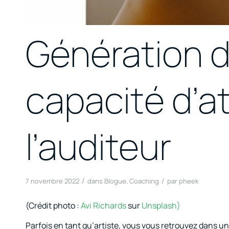
Génération d
capacité d’a
l’auditeur
/
/
7 novembre 2022
dans
Blogue
,
Coaching
par
pheek
(Crédit photo :
Avi Richards
sur
Unsplash)
Parfois en tant qu’artiste, vous vous retrouvez dans u