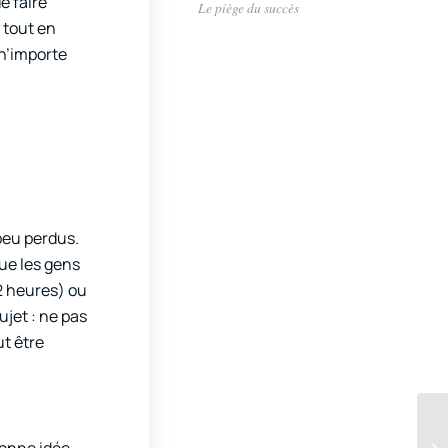
e faire
Le piège du succès
 tout en
 n’importe
peu perdus.
que les gens
 2 heures) ou
ujet : ne pas
ut être
bonne idée,