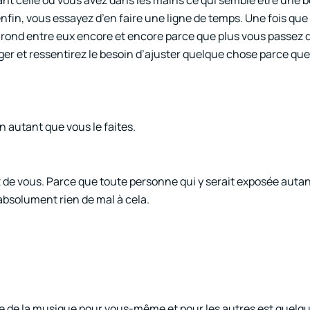
nfin, vous essayez d’en faire une ligne de temps. Une fois que
en rond entre eux encore et encore parce que plus vous passez 
er et ressentirez le besoin d’ajuster quelque chose parce que,
 autant que vous le faites.
 de vous. Parce que toute personne qui y serait exposée autan
a absolument rien de mal à cela.
aire de la musique pour vous-même et pour les autres est quelq