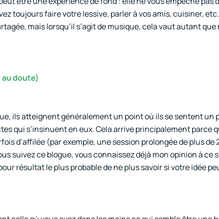
peut être une expérience de fond : elle ne vous empêche pas d
toujours faire votre lessive, parler à vos amis, cuisiner, etc.
artagée, mais lorsqu’il s’agit de musique, cela vaut autant que
 au doute)
ue, ils atteignent généralement un point où ils se sentent un 
outes qui s’insinuent en eux. Cela arrive principalement parce 
rfois d’affilée (par exemple, une session prolongée de plus de
i vous suivez ce blogue, vous connaissez déjà mon opinion à ce s
ur résultat le plus probable de ne plus savoir si votre idée pe
étant celle où vous avez dans les mains ce qui semble être une 