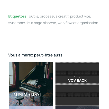
Etiquettes :
outils
,
processus créatif
,
productivité
,
syndrome de la page blanche
,
workflow et organisation
Vous aimerez peut-être aussi