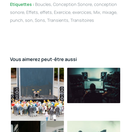
Etiquettes :
Boucles
,
Conception Sonore
,
conception
sonore
,
Effets
,
effets
,
Exercice
,
exercices
,
Mix
,
mixage
,
punch
,
son
,
Sons
,
Transients
,
Transitoires
Vous aimerez peut-être aussi